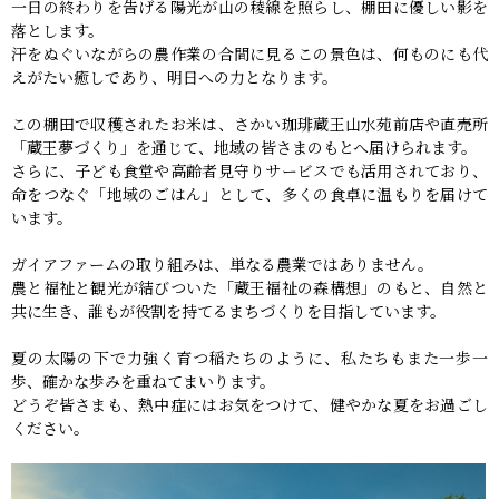
一日の終わりを告げる陽光が山の稜線を照らし、棚田に優しい影を
落とします。
汗をぬぐいながらの農作業の合間に見るこの景色は、何ものにも代
えがたい癒しであり、明日への力となります。
この棚田で収穫されたお米は、さかい珈琲蔵王山水苑前店や直売所
「蔵王夢づくり」を通じて、地域の皆さまのもとへ届けられます。
さらに、子ども食堂や高齢者見守りサービスでも活用されており、
命をつなぐ「地域のごはん」として、多くの食卓に温もりを届けて
います。
ガイアファームの取り組みは、単なる農業ではありません。
農と福祉と観光が結びついた「蔵王福祉の森構想」のもと、自然と
共に生き、誰もが役割を持てるまちづくりを目指しています。
夏の太陽の下で力強く育つ稲たちのように、私たちもまた一歩一
歩、確かな歩みを重ねてまいります。
どうぞ皆さまも、熱中症にはお気をつけて、健やかな夏をお過ごし
ください。