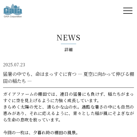
株式
会社
NEWS
ガイ
詳細
ア -
2025.07.23
GAIA
猛暑の中でも、命はまっすぐに育つ ― 夏空に向かって伸びる棚
田の稲たち ―
Corporation
ガイアファームの棚田では、連日の猛暑にも負けず、稲たちがまっ
-
すぐに空を見上げるように力強く成長しています。
きらめく太陽の光と、清らかな山の水。過酷な暑さの中にも自然の
恵みがあり、それに応えるように、青々とした稲が風にそよぎなが
ら生命の息吹を放っています。
今回の一枚は、夕暮れ時の棚田の風景。