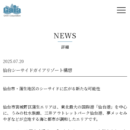
株式
会社
NEWS
ガイ
詳細
ア -
2025.07.20
GAIA
仙台シーサイドガイアリゾート構想
Corporation
仙台市・蒲生地区のシーサイドに広がる新たな可能性
-
仙台市宮城野区蒲生エリアは、東北最大の国際港「仙台港」を中心
に、うみの杜水族館、三井アウトレットパーク仙台港、夢メッセみ
やぎなどが立地する海と都市が調和したエリアです。