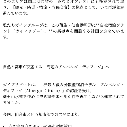
このエリアは国土交通省の「みなとオアシス」にも指定されてお
り、【観光・防災・物流・市民交流】の拠点として、いま再評価が
進んでいます。
私たちガイアグループは、この蒲生・仙台港周辺に**自社宿泊ブラ
ンド「ガイアリゾート」**の新拠点を開設する計画を進めていま
す。
自然と都市が交差する「海辺のアルベルゴ・ディフーゾ」へ
ガイアリゾートは、世界最大級の分散型宿泊モデル「アルベルゴ・
ディフーゾ（Albergo Diffuso）」の認証を受け、
蔵王山水苑を中心に空き家や未利用別荘を再生しながら運営されて
きました。
今回、仙台市という都市部での展開により、
空き家や空きホテルの都市型再活用