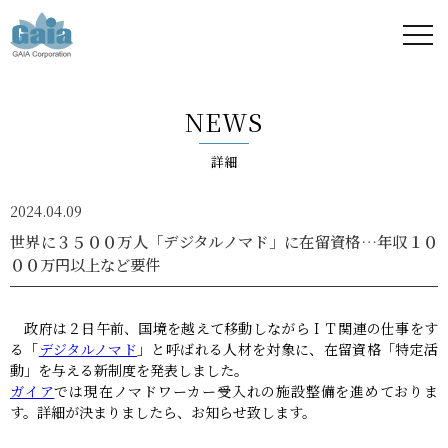
株式
会社
NEWS
ガイ
詳細
ア -
2024.04.09
GAIA
世界に３５００万人「デジタルノマド」に在留資格…年収１０
００万円以上など要件
Corporation
-
政府は２日午前、国境を越えて移動しながらＩＴ関連の仕事をす
る「
デジタルノマド
」と呼ばれる人材を対象に、在留資格「特定活
動」を与える新制度を発表しました。
ガイア
では現在ノマドワーカー受入れの施設整備を進めておりま
す。詳細が決まりましたら、お知らせ致します。