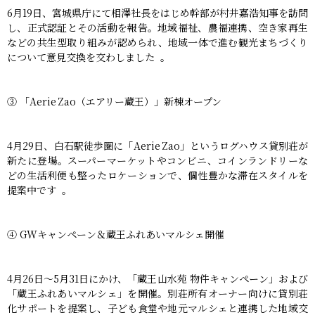
6月19日、宮城県庁にて相澤社長をはじめ幹部が村井嘉浩知事を訪問
し、正式認証とその活動を報告。地域福祉、農福連携、空き家再生
などの共生型取り組みが認められ、地域一体で進む観光まちづくり
について意見交換を交わしました 。
③ 「Aerie Zao（エアリー蔵王）」新棟オープン
4月29日、白石駅徒歩圏に「Aerie Zao」というログハウス貸別荘が
新たに登場。スーパーマーケットやコンビニ、コインランドリーな
どの生活利便も整ったロケーションで、個性豊かな滞在スタイルを
提案中です 。
④ GWキャンペーン＆蔵王ふれあいマルシェ開催
4月26日〜5月31日にかけ、「蔵王山水苑 物件キャンペーン」および
「蔵王ふれあいマルシェ」を開催。別荘所有オーナー向けに貸別荘
化サポートを提案し、子ども食堂や地元マルシェと連携した地域交