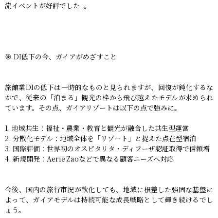
流イベントが好評でした 。
🎯 DI低下の今、ガイアがめざすこと
旅館業DIの低下は一時的なものと見られますが、回復が鈍化するな
かで、従来の「泊まる」観光の枠から飛び越えたモデルが求められ
ています。その点、ガイアリゾートは以下の点で強みに。
地域共生：福祉・農業・教育と観光が融合した共生型運営
分散化モデル：地域全体を「リゾート」と捉えた点在型宿泊
国際評価：世界初のオスピタリタ・ディフーザ認証取得で信頼増
新規開発：Aerie Zaoなどで異なる顧客ニーズへ対応
今後、国内の旅行市況が軟化しても、地域に根差した強固な基盤に
よって、ガイアモデルは持続可能な成長戦略として輝き続けるでし
ょう。