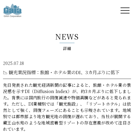
株式
会社
NEWS
ガイ
詳細
ア -
2025.07.18
GAIA
📉 観光業況指標：旅館・ホテル業のDI、3カ月ぶりに低下
Corporation
先日発表された観光経済新聞の記事によると、旅館・ホテル業の景
況感を示すDI（Diffusion Index）が、約3カ月ぶりに低下しまし
-
た。背景には国内旅行の回復減速や物価高騰などがあると見られま
す。ただし、DI業種別では「観光施設」、「リゾートホテル」は依
然として強く、回復フェーズにあることも示唆されています。地域
別では都市部より地方観光地の回復が遅れており、当社が展開する
蔵王山水苑のような地域密着型リゾートの存在意義が改めて注目さ
れています。