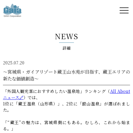
株式
会社
NEWS
ガイ
詳細
ア -
2025.07.20
GAIA
～宮城県・ガイアリゾート蔵王山水苑が目指す、蔵王エリアの
新たな価値創造～
Corporation
「外国人観光客におすすめしたい温泉地」ランキング（
All About
-
ニュース🔗
）では、
1位に「蔵王温泉（山形県）」、2位に「銀山温泉」が選ばれまし
た。
「“蔵王”の魅力は、宮城県側にもある。むしろ、これから始ま
る。」