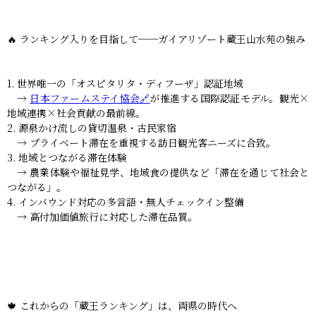
🔥 ランキング入りを目指して──ガイアリゾート蔵王山水苑の強み
世界唯一の「オスピタリタ・ディフーザ」認証地域
→
日本ファームステイ協会🔗
が推進する国際認証モデル。観光×
地域連携×社会貢献の最前線。
源泉かけ流しの貸切温泉・古民家宿
→ プライベート滞在を重視する訪日観光客ニーズに合致。
地域とつながる滞在体験
→ 農業体験や福祉見学、地域食の提供など「滞在を通じて社会と
つながる」。
インバウンド対応の多言語・無人チェックイン整備
→ 高付加価値旅行に対応した滞在品質。
🍁 これからの「蔵王ランキング」は、両県の時代へ