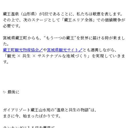
蔵王温泉（山形県）が1位であることに、私たちは敬意を表します。
その上で、次のステージとして「蔵王エリア全体」での価値競争が
必要です。
宮城県蔵王町からも、“もう一つの蔵王”を世界に届ける時が来まし
た。
蔵王町観光物産協会🔗
や
宮城県観光サイト🔗
とも連携しながら、
「観光 × 共生 × サステナブルな地域づくり」を実現していきま
す。
✨ 最後に
ガイアリゾート蔵王山水苑の“温泉と共生の物語”は、
まさに今、始まったばかりです。
ランキングに入る日を夢見て、