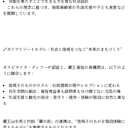
役割を果たすことで生きる力を育む社会設計
これらの理念に基づき、独居高齢者の生活支援や子ども食堂など
を展開しています。
🔗ガイアリゾートモデル：社会と地域をつなぐ“未来のまちづくり”
オスピタリタ・ディフーザ認証と、蔵王福祉の森構想は、以下のよ
うに融合します：
地域そのものがホテル：伝統建築が宿やレセプションに変わる
共生空間の創出：福祉受益者も訪問者も分け隔てない交流の場
生活支援と観光の統合：見守り・就労・体験が宿泊に自然と重な
る
蔵王山水苑と村田「蔵の街」の連携は、“地域そのものを宿泊体験に
変えるモデル”を象徴するものとなります。