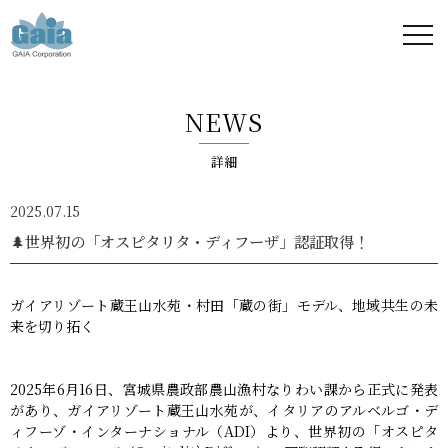
株式
会社
NEWS
ガイ
詳細
ア -
2025.07.15
GAIA
🌲世界初の「オスピタリタ・ディフーザ」認証取得！
Corporation
ガイアリゾート蔵王山水苑・村田「蔵の街」モデル、地域共生の未
-
来を切り拓く
2025年6月16日、宮城県農政部農山漁村なりわい課から正式に発表
があり、ガイアリゾート蔵王山水苑が、イタリアのアルベルゴ・デ
ィフーゾ・インターナショナル（ADI）より、世界初の「オスピタ