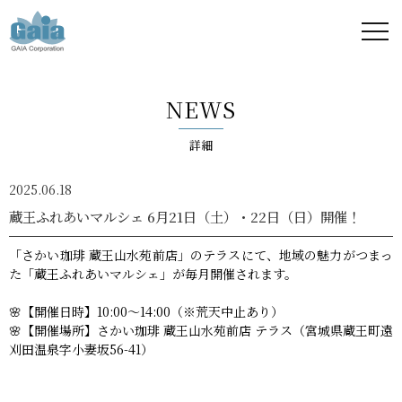
株式
会社
NEWS
ガイ
詳細
ア -
2025.06.18
GAIA
蔵王ふれあいマルシェ 6月21日（土）・22日（日）開催！
Corporation
「さかい珈琲 蔵王山水苑前店」のテラスにて、地域の魅力がつまっ
た「蔵王ふれあいマルシェ」が毎月開催されます。
-
🌸【開催日時】10:00〜14:00（※荒天中止あり）
🌸【開催場所】さかい珈琲 蔵王山水苑前店 テラス（宮城県蔵王町遠
刈田温泉字小妻坂56-41）