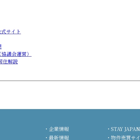
公式サイト
想
（協議会運営）
居住解説
企業情報
STAY JA
最新情報
物件売買サ