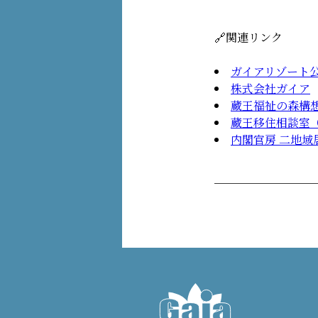
🔗関連リンク
ガイアリゾート
株式会社ガイア
蔵王福祉の森構
蔵王移住相談室
内閣官房 二地域