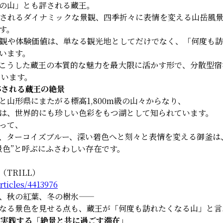
の山」とも評される蔵王。
されるダイナミックな景観、四季折々に表情を変える山岳風
す。
観や体験価値は、単なる観光地としてだけでなく、「何度も
います。
こうした蔵王の本質的な魅力を最大限に活かす形で、分散型宿
ています。
称される蔵王の絶景
と山形県にまたがる標高1,800m級の山々からなり、
は、世界的にも珍しい色彩をもつ湖として知られています。
って、
、ターコイズブルー、深い碧色へと刻々と表情を変える御釜は
景色”と呼ぶにふさわしい存在です。
TRILL）
/articles/4413976
、秋の紅葉、冬の樹氷——
なる景色を見せる点も、蔵王が「何度も訪れたくなる山」と言
トが実践する「絶景と共に過ごす滞在」