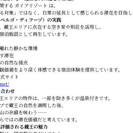
開する ガイアリゾート は、
る対象」ではなく、日常の延長として感じられる滞在を目指し
アルベルゴ・ディフーゾ）の実践
、蔵王エリアに点在する空き家や別荘を活用し、
宿泊施設として再生しています。
離れた静かな環境
す滞在
の自然な接点
観価値をより深く体感できる宿泊体験を提供しています。
公式サイト
.net/
み合わせ
王エリアの物件は、一部を除き多くが温泉付きです。
ブで蔵王の自然を満喫した後、
山の余韻を味わう——
らではの滞在価値だと考えています。
にも評価される蔵王の魅力