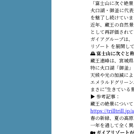
「富士山に次ぐ絶景
火口湖・御釜に代表
を魅了し続けていま
近年、蔵王の自然景
として再評価されて
ガイアグループは、
リゾート を展開し
🌄 富士山に次ぐと
蔵王連峰は、宮城県
特に火口湖「御釜」
天候や光の加減によ
エメラルドグリーン
まさに“生きている
▶ 参考記事：
蔵王の絶景について（
https://trilltrill.jp
春の新緑、夏の高原
一年を通して全く異
🏡 ガイアリゾー