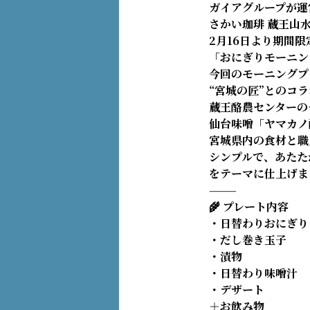
ガイアグループが運
さかい珈琲 蔵王山水
2月16日より期間
「おにぎりモーニン
今回のモーニングプ
“宮城の匠”とのコ
蔵王酪農センターの
仙台味噌「ヤマカノ
宮城県内の食材と職
シンプルで、あたた
をテーマに仕上げま
⸻
🌾 プレート内容
・日替わりおにぎり 
・だし巻き玉子
・漬物
・日替わり味噌汁
・デザート
＋お飲み物