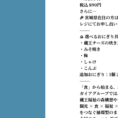
税込 890円
さらに…
🎉 宮城県在住の方
レジにてお申し出い
⸻
🍙 選べるおにぎり
・蔵王チーズの炊き
・みそ焼き
・梅
・しゃけ
・こんぶ
追加おにぎり：1個 
⸻
「食」から始まる、
ガイアグループでは
蔵王福祉の森構想や
観光 × 食 × 福祉 
をつなぐ循環型のま