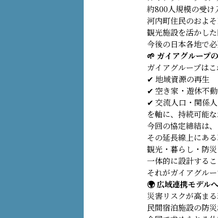
約800人規模の受
河内町住民のおよそ
観光施設を活かした
今後の日本各地で必
🌱 ガイアグループ
ガイアグループはこ
✔ 地域資源の再生
✔ 空き家・遊休不
✔ 交流人口・関係
を軸に、持続可能な
今回の協定締結は、
その延長線上にある
観光・暮らし・防災
一体的に設計するこ
それがガイアグルー
🌍 広域連携モデル
災害リスクが高まる
民間宿泊施設の防災