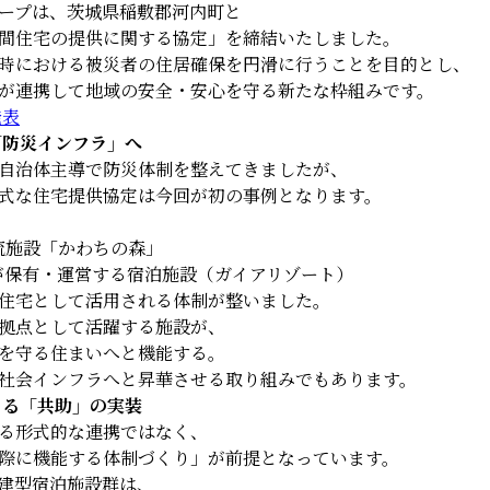
ープは、茨城県稲敷郡河内町と
間住宅の提供に関する協定」を締結いたしました。
時における被災者の住居確保を円滑に行うことを目的とし、
が連携して地域の安全・安心を守る新たな枠組みです。
発表
「防災インフラ」へ
自治体主導で防災体制を整えてきましたが、
式な住宅提供協定は今回が初の事例となります。
流施設「かわちの森」
が保有・運営する宿泊施設（ガイアリゾート）
住宅として活用される体制が整いました。
拠点として活躍する施設が、
を守る住まいへと機能する。
社会インフラへと昇華させる取り組みでもあります。
よる「共助」の実装
る形式的な連携ではなく、
際に機能する体制づくり」が前提となっています。
建型宿泊施設群は、