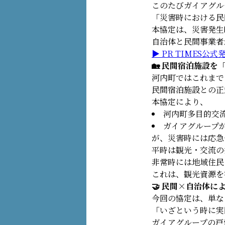
このたびガイアグル
「災害時における民
本協定は、災害発生
自治体と民間事業者
▶ PR TIMES公式
🏡 民間宿泊施設を
河内町ではこれまで
民間宿泊施設との正
本協定により、
河内町多目的交
ガイアグループ
が、災害時には応急
平時は観光・交流の
非常時には地域住民
これは、観光資源を
🤝 民間×自治体に
今回の協定は、単な
「いざという時に実
ガイアグループの戸