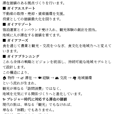
滞在価値のある拠点づくりを行います。
■ ガイアエステート
不動産の取得・売却・資産循環を支援。
投資としての価値最大化を図ります。
■ ガイアリゾート
宿泊運営とインバウンド受け入れ、観光体験の創出を担当。
地域に人が滞在する価値を育てます。
■ ガイアフーズ
食を通じて農業と観光・交流をつなぎ、食文化を地域力へと変えて
いきます。
■ ガイアプランニング
これら全体の戦略とビジョンを統括し、持続可能な地域モデルとし
て設計します。
この構造により、
🏠 物件 → 🌿 滞在 → 🍽 経験 → 👥 交流 → 🏘 地域循環
という流れが生まれ、
観光が単なる「訪問消費」ではなく、
地域を元気にする関係づくりへと進化しています。
✨ ブレジャー時代に対応する滞在の価値
現代の旅は、単なる「観光」でもなければ、
単なる「休暇」でもありません。