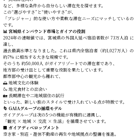
など、多様な条件から自分らしい滞在先を探せます。
この“選びやすさ”と“使いやすさ”が、
「ブレジャー」的な使い方や柔軟な滞在ニーズにマッチしているの
です。
📊 宮城県インバウンド市場とガイアの役割
2024年の速報値では、宮城県の外国人延べ宿泊者数が 73万人泊 に
達し、
過去最高水準となりました。これは県内全宿泊者（約1,027万人）の
約7% に相当する大きな規模です。
そのうち 約50,000人 がガイアリゾートでの滞在者であり、
地方部の受け皿として重要な役割を果たしています。
都市部中心の観光から離れて、
🌅 地域文化の体験
🍶 地元食材との出会い
🏡 長期滞在や二地域居住の試行
といった、新しい旅のスタイルで受け入れている点が特徴です。
🌀 GAIAグループの循環モデル
ガイアグループは次の5つの機能が有機的に連携し、
「観光 × 地域 × 交流 × 生活」を循環させています。
■ ガイアディベロップメント
空き家・別荘・遊休不動産の再生や地域拠点の整備を推進。