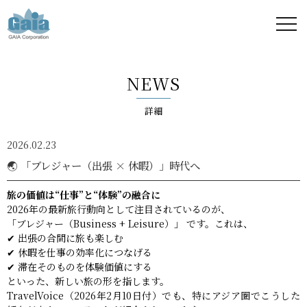
株式
会社
NEWS
ガイ
詳細
ア -
2026.02.23
GAIA
🌏 「ブレジャー（出張 × 休暇）」時代へ
Corporation
旅の価値は“仕事”と“体験”の融合に
2026年の最新旅行動向として注目されているのが、
-
「ブレジャー（Business + Leisure）」 です。これは、
✔ 出張の合間に旅も楽しむ
✔ 休暇を仕事の効率化につなげる
✔ 滞在そのものを体験価値にする
といった、新しい旅の形を指します。
TravelVoice（2026年2月10日付）でも、特にアジア圏でこうした