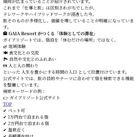
傾向が広まっていることが紹介されています。
これまで「仕事と旅」は区別されがちでしたが、
テレワークやハイブリッドワークが浸透した今、
旅そのものが多様化し、価値を増していることが明確になっていま
す。
🏨 GAIA Resort がつくる「体験としての滞在」
ガイアリゾートでは、宿泊を「休むだけの場所」ではなく、
🌿 地域体験
🍽 食文化との交流
🏞 自然や文化とのふれあい
👫 人と人の関わり
といった 人生を豊かにする時間の入口 として位置付けています。
公式サイトでは、旅の目的やテーマに合わせて宿を検索できる機能
を整備しています。
検索キーワードの例：
👉 ガイアリゾート公式サイト
TOP
✔ ペット可
✔ 1万円台で泊まれる宿
✔ 2万円台で泊まれる宿
✔ 温泉近く
✔ 長期滞在向け