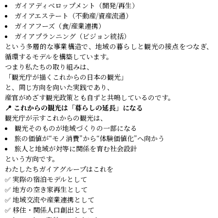
ガイアディベロップメント（開発/再生）
ガイアエステート（不動産/資産流通）
ガイアフーズ（食/産業連携）
ガイアプランニング（ビジョン統括）
という多層的な事業構造で、地域の暮らしと観光の接点をつなぎ、
循環するモデルを構築しています。
つまり私たちの取り組みは、
「観光庁が描くこれからの日本の観光」
と、同じ方向を向いた実践であり、
産官がめざす観光政策とも自ずと共鳴しているのです。
📍 これからの観光は「暮らしの延長」になる
観光庁が示すこれからの観光は、
観光そのものが地域づくりの一部になる
旅の価値が“モノ消費”から“体験価値化”へ向かう
旅人と地域が対等に関係を育む社会設計
という方向です。
わたしたちガイアグループはこれを
✅ 実際の宿泊モデルとして
✅ 地方の空き家再生として
✅ 地域交流や産業連携として
✅ 移住・関係人口創出として