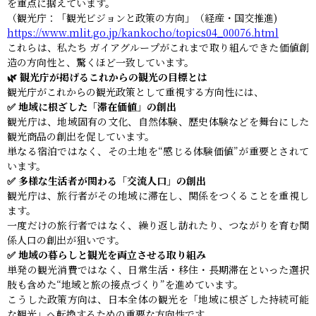
を重点に据えています。
（観光庁：「観光ビジョンと政策の方向」（経産・国交推進)
https://www.mlit.go.jp/kankocho/topics04_00076.html
これらは、私たち ガイアグループがこれまで取り組んできた価値創
造の方向性と、驚くほど一致しています。
🌿 観光庁が掲げるこれからの観光の目標とは
観光庁がこれからの観光政策として重視する方向性には、
✅ 地域に根ざした「滞在価値」の創出
観光庁は、地域固有の文化、自然体験、歴史体験などを舞台にした
観光商品の創出を促しています。
単なる宿泊ではなく、その土地を“感じる体験価値”が重要とされて
います。
✅ 多様な生活者が関わる「交流人口」の創出
観光庁は、旅行者がその地域に滞在し、関係をつくることを重視し
ます。
一度だけの旅行者ではなく、繰り返し訪れたり、つながりを育む関
係人口の創出が狙いです。
✅ 地域の暮らしと観光を両立させる取り組み
単発の観光消費ではなく、日常生活・移住・長期滞在といった選択
肢も含めた“地域と旅の接点づくり”を進めています。
こうした政策方向は、日本全体の観光を「地域に根ざした持続可能
な観光」へ転換するための重要な方向性です。