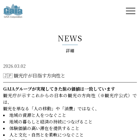
株式
会社
NEWS
ガイ
詳細
ア -
2026.03.02
GAIA
🇯🇵 観光庁が目指す方向性と
Corporation
GAIAグループが実現してきた旅の価値は一致しています
観光庁が示すこれからの日本の観光の方向性（※観光庁公式）で
-
は、
観光を単なる「人の移動」や「消費」ではなく、
地域の資源と人をつなぐこと
地域の暮らしと経済の持続につなげること
体験価値の高い滞在を提供すること
人と文化・自然とを柔軟につなぐこと