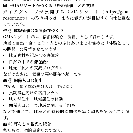
🏨 GAIAリゾートがつくる「旅の価値」との共鳴
ガイアグループが展開する GAIAリゾート（https://gaia-
resort.net/） の取り組みは、まさに観光庁が目指す方向性と重な
っています。
🌱 ① 体験価値のある滞在づくり
GAIAリゾートでは、宿泊体験を「消費」として終わらせず、
地域の自然・食・文化・人とのふれあいまでを含めた「体験として
の時間」に昇華させています。
地元食材を活かした食体験
自然の中での滞在設計
地元住民との交流プログラム
などはまさに「価値の高い滞在体験」です。
👥 ② 関係人口の創出
単なる「観光客の受け入れ」ではなく、
長期滞在向けの宿泊プラン
地方移住や二地域居住の体験
関係人口として地域に関わる仕組み
などを通じて、地域との継続的な関係を築く動きを実装していま
す。
🏡 ③ 暮らし×観光の統合
私たちは、宿泊事業だけでなく、