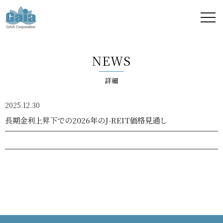
株式
会社
NEWS
ガイ
詳細
ア -
2025.12.30
GAIA
長期金利上昇下での2026年のJ-REIT価格見通し
Corporation
-