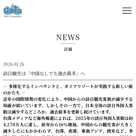
株式
会社
NEWS
ガイ
詳細
ア -
2026.01.26
GAIA
訪日観光は「中国なしでも過去最多」へ
Corporation
― 多様化するインバウンドと、ガイアリゾートが実践する新しい旅
のかたち ―
-
近年の国際情勢の変化により、中国からの訪日観光客数が減少する
局面が続いています。しかしその一方で、日本全体の訪日外国人客
数は減少するどころか、過去最多を更新し続けています。
台湾メディアなど海外報道によれば、2025年の訪日外国人客数は約
4,270万人に達し、前年から16％増加。中国からの観光客が大きく
減少したにもかかわらず、台湾、香港、東南アジア、欧米など、多