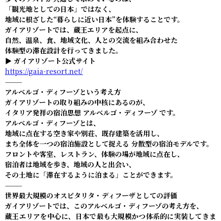
「観光地としての日本」ではなく、
地域に根ざした“暮らしに近い日本”を体験することです。
ガイアリゾートでは、蔵王エリアを起点に、
自然、温泉、食、地域文化、人との交流を組み合わせた
体験型の滞在設計を行ってきました。
▶ ガイアリゾート公式サイト
https://gaia-resort.net/
⸻
アルベルゴ・ディフーゾという考え方
ガイアリゾートの取り組みの中核にあるのが、
イタリア発祥の宿泊思想 アルベルゴ・ディフーゾ です。
アルベルゴ・ディフーゾとは、
地域に点在する空き家や別荘、既存建築を活用し、
まち全体を一つの宿泊施設として捉える 分散型の宿泊モデルです。
フロントや客室、レストラン、体験の場が地域に点在し、
宿泊者は地域を歩き、地域の人と出会い、
その土地に「滞在するように泊まる」ことができます。
⸻
世界最大規模のオスピタリタ・ディフーザとしての評価
ガイアリゾートでは、このアルベルゴ・ディフーゾの考え方を、
蔵王エリアを中心に、日本で最も大規模かつ体系的に実装してきま