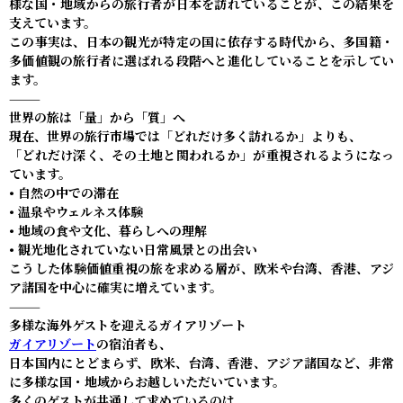
様な国・地域からの旅行者が日本を訪れていることが、この結果を
支えています。
この事実は、日本の観光が特定の国に依存する時代から、多国籍・
多価値観の旅行者に選ばれる段階へと進化していることを示してい
ます。
⸻
世界の旅は「量」から「質」へ
現在、世界の旅行市場では「どれだけ多く訪れるか」よりも、
「どれだけ深く、その土地と関われるか」が重視されるようになっ
ています。
• 自然の中での滞在
• 温泉やウェルネス体験
• 地域の食や文化、暮らしへの理解
• 観光地化されていない日常風景との出会い
こうした体験価値重視の旅を求める層が、欧米や台湾、香港、アジ
ア諸国を中心に確実に増えています。
⸻
多様な海外ゲストを迎えるガイアリゾート
ガイアリゾート
の宿泊者も、
日本国内にとどまらず、欧米、台湾、香港、アジア諸国など、非常
に多様な国・地域からお越しいただいています。
多くのゲストが共通して求めているのは、