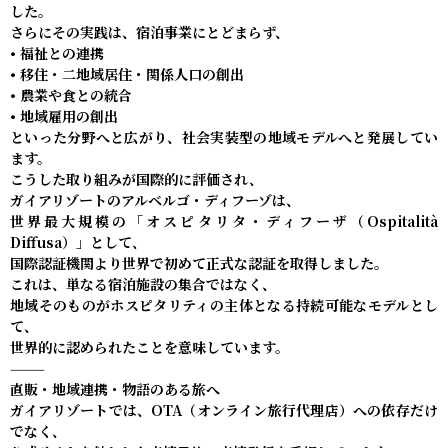
した。
さらにその実践は、宿泊事業にとどまらず、
• 福祉との連携
• 移住・二地域居住・関係人口の創出
• 農業や食との統合
• 地域雇用の創出
といった分野へと広がり、社会実装型の地域モデルへと発展してい
ます。
こうした取り組みが国際的に評価され、
ガイアリゾートのアルベルゴ・ディフーゾは、
世界最大規模の「オスピタリタ・ディフーザ（Ospitalità
Diffusa）」として、
国際認証機関より世界で初めて正式な認証を取得しました。
これは、単なる宿泊施設の集合ではなく、
地域そのものがホスピタリティの主体となる持続可能なモデルとし
て、
世界的に認められたことを意味しています。
⸻
直販・地域連携・物語のある旅へ
ガイアリゾートでは、OTA（オンライン旅行代理店）への依存だけ
でなく、