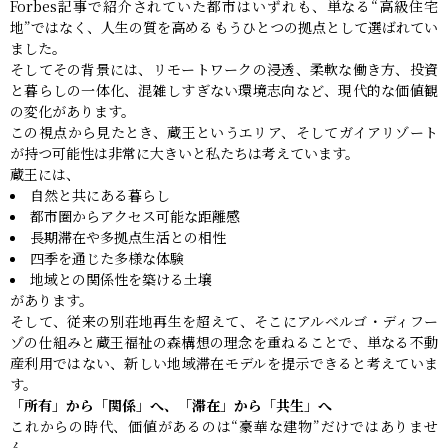
Forbes記事で紹介されていた都市はいずれも、単なる“高級住宅
地”ではなく、人生の質を高めるもうひとつの拠点として選ばれてい
ました。
そしてその背景には、リモートワークの浸透、柔軟な働き方、投資
と暮らしの一体化、混雑しすぎない環境志向など、現代的な価値観
の変化があります。
この視点から見たとき、蔵王というエリア、そしてガイアリゾート
が持つ可能性は非常に大きいと私たちは考えています。
蔵王には、
自然と共にある暮らし
都市圏からアクセス可能な距離感
長期滞在や多拠点生活との相性
四季を通じた多様な体験
地域との関係性を築ける土壌
があります。
そして、従来の別荘地再生を超えて、そこにアルベルゴ・ディフー
ゾの仕組みと蔵王福祉の森構想の理念を重ねることで、単なる不動
産利用ではない、新しい地域滞在モデルを提示できると考えていま
す。
「所有」から「関係」へ、「滞在」から「共生」へ
これからの時代、価値があるのは“豪華な建物”だけではありませ
ん。