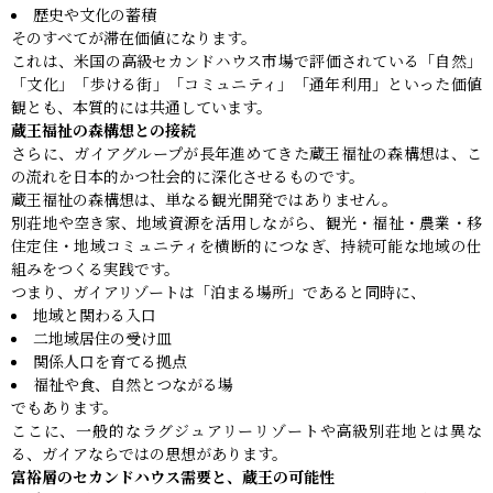
歴史や文化の蓄積
そのすべてが滞在価値になります。
これは、米国の高級セカンドハウス市場で評価されている「自然」
「文化」「歩ける街」「コミュニティ」「通年利用」といった価値
観とも、本質的には共通しています。
蔵王福祉の森構想との接続
さらに、ガイアグループが長年進めてきた蔵王福祉の森構想は、こ
の流れを日本的かつ社会的に深化させるものです。
蔵王福祉の森構想は、単なる観光開発ではありません。
別荘地や空き家、地域資源を活用しながら、観光・福祉・農業・移
住定住・地域コミュニティを横断的につなぎ、持続可能な地域の仕
組みをつくる実践です。
つまり、ガイアリゾートは「泊まる場所」であると同時に、
地域と関わる入口
二地域居住の受け皿
関係人口を育てる拠点
福祉や食、自然とつながる場
でもあります。
ここに、一般的なラグジュアリーリゾートや高級別荘地とは異な
る、ガイアならではの思想があります。
富裕層のセカンドハウス需要と、蔵王の可能性