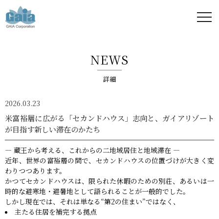
株式
会社
NEWS
ガイ
詳細
ア -
2026.03.23
GAIA
米富裕層に広がる「セカンドハウス」志向と、ガイアリゾート
が目指す新しい滞在のかたち
Corporation
― 蔵王から考える、これからの二地域居住と地域滞在 ―
-
近年、世界の富裕層の間で、セカンドハウスの位置づけが大きく変
わりつつあります。
かつてセカンドハウスは、限られた休暇のための別荘、あるいは一
時的な避寒地・避暑地として語られることが一般的でした。
しかし現在では、それは単なる“第2の住まい”ではなく、
主たる住居を補完する拠点