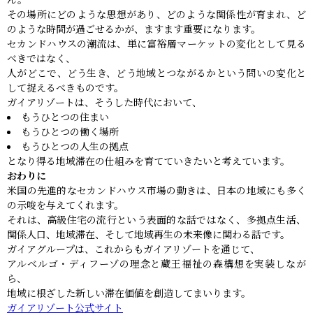
その場所にどのような思想があり、どのような関係性が育まれ、ど
のような時間が過ごせるかが、ますます重要になります。
セカンドハウスの潮流は、単に富裕層マーケットの変化として見る
べきではなく、
人がどこで、どう生き、どう地域とつながるかという問いの変化と
して捉えるべきものです。
ガイアリゾートは、そうした時代において、
もうひとつの住まい
もうひとつの働く場所
もうひとつの人生の拠点
となり得る地域滞在の仕組みを育てていきたいと考えています。
おわりに
米国の先進的なセカンドハウス市場の動きは、日本の地域にも多く
の示唆を与えてくれます。
それは、高級住宅の流行という表面的な話ではなく、多拠点生活、
関係人口、地域滞在、そして地域再生の未来像に関わる話です。
ガイアグループは、これからもガイアリゾートを通じて、
アルベルゴ・ディフーゾの理念と蔵王福祉の森構想を実装しなが
ら、
地域に根ざした新しい滞在価値を創造してまいります。
ガイアリゾート公式サイト