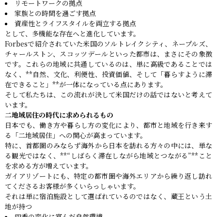
リモートワークの拠点
家族との時間を過ごす拠点
資産性とライフスタイルを両立する拠点
として、多機能な存在へと進化しています。
Forbesで紹介されていた米国のソルトレイクシティ、ネープルズ、
チャールストン、スコッツデールといった都市は、まさにその象徴
です。これらの地域に共通しているのは、単に高級であることでは
なく、**自然、文化、利便性、投資価値、そして「暮らすように滞
在できること」**が一体になっている点にあります。
そして私たちは、この流れが決して米国だけの話ではないと考えて
います。
二地域居住の時代に求められるもの
日本でも、働き方や暮らし方の変化により、都市と地域を行き来す
る「二地域居住」への関心が高まっています。
特に、首都圏のみならず海外から日本を訪れる方々の中には、単な
る観光ではなく、**“しばらく滞在しながら地域とつながる”**こと
を求める方が増えています。
ガイアリゾートにも、特定の都市圏や海外エリアから繰り返し訪れ
てくださるお客様が多くいらっしゃいます。
それは単に宿泊施設として選ばれているのではなく、蔵王という土
地が持つ
四季の変化に富んだ自然環境