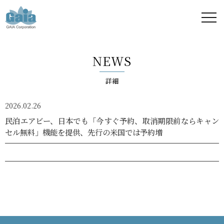
株式
会社
NEWS
ガイ
詳細
ア -
2026.02.26
GAIA
民泊エアビー、日本でも「今すぐ予約、取消期限前ならキャン
セル無料」機能を提供、先行の米国では予約増
Corporation
-