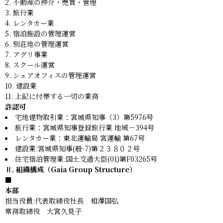
不動産の仲介・売買・管理
旅行業
レンタカー業
宿泊施設の管理運営
別荘地の管理運営
アグリ事業
スクール運営
シェアオフィスの管理運営
建設業
上記に付帯する一切の業務
許認可
宅地建物取引業：宮城県知事（3）第5976号
旅行業：宮城県知事登録旅行業 地域－394号
レンタカー業：東北運輸局 宮運輸 第67号
建設業:宮城県知事(般-7)第２３８０２号
住宅宿泊管理業:国土交通大臣(01)第F03265号
Ⅱ. 組織構成（Gaia Group Structure）
■
本部
担当役員:代表取締役社長 相澤国弘
常務取締役 大宮久見子