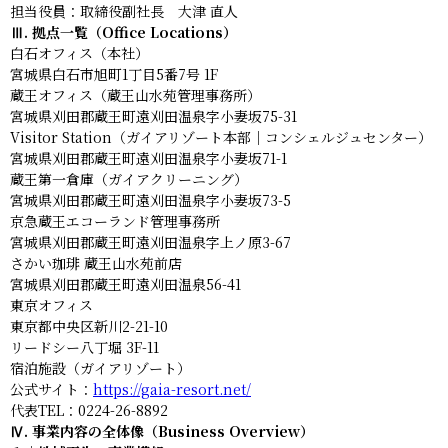
担当役員：取締役副社長 大津 直人
Ⅲ. 拠点一覧（Office Locations）
白石オフィス（本社）
宮城県白石市旭町1丁目5番7号 1F
蔵王オフィス（蔵王山水苑管理事務所）
宮城県刈田郡蔵王町遠刈田温泉字小妻坂75-31
Visitor Station（ガイアリゾート本部｜コンシェルジュセンター）
宮城県刈田郡蔵王町遠刈田温泉字小妻坂71-1
蔵王第一倉庫（ガイアクリーニング）
宮城県刈田郡蔵王町遠刈田温泉字小妻坂73-5
京急蔵王エコーランド管理事務所
宮城県刈田郡蔵王町遠刈田温泉字上ノ原3-67
さかい珈琲 蔵王山水苑前店
宮城県刈田郡蔵王町遠刈田温泉56-41
東京オフィス
東京都中央区新川2-21-10
リードシー八丁堀 3F-11
宿泊施設（ガイアリゾート）
公式サイト：
https://gaia-resort.net/
代表TEL：0224-26-8892
Ⅳ. 事業内容の全体像（Business Overview）