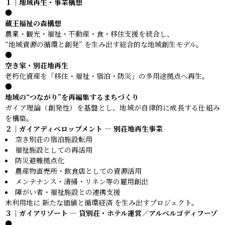
１｜地域再生・事業構想
●
蔵王福祉の森構想
農業・観光・福祉・不動産・食・移住支援を統合し、
“地域資源の循環と創発” を生み出す総合的な地域創生モデル。
●
空き家・別荘地再生
老朽化資産を「移住・福祉・宿泊・防災」の多用途拠点へ再生。
●
地域の“つながり”を再編集するまちづくり
ガイア理論（創発性）を基盤とし、地域が自律的に成長する仕組み
を構築。
２｜ガイアディベロップメント — 別荘地再生事業
空き別荘の宿泊施設転用
福祉施設としての再活用
防災避難拠点化
農産物直売所・飲食店としての資源活用
メンテナンス・清掃・リネン等の雇用創出
障がい者・福祉施設との連携支援
未利用地に 新たな価値と循環経済 を生み出すプロジェクト。
３｜ガイアリゾート — 貸別荘・ホテル運営／アルベルゴディフーゾ
●