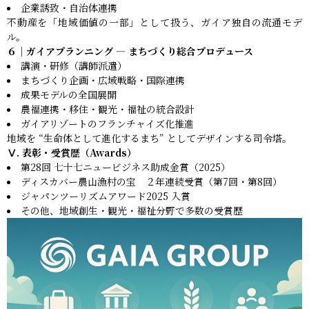
企業誘致・自治体連携
不動産を「地域価値の一部」として扱う、ガイア独自の流通モデ
ル。
６｜ガイアプランニング — まちづくり総合プロデュース
講演・研修（講師派遣）
まちづくり企画・広域戦略・国際連携
成果モデルの全国展開
農福連携・移住・観光・福祉の統合設計
ガイアリゾートのフランチャイズ化推進
地域を “生命体として進化するまち” としてデザインする司令塔。
Ⅴ. 表彰・受賞歴（Awards）
第28回 七十七ニュービジネス助成金賞（2025）
ディスカバー農山漁村の宝 ２年連続受賞（第7回・第8回）
ジャパンツーリズムアワード2025 入賞
その他、地域創生・観光・福祉分野で多数の受賞歴