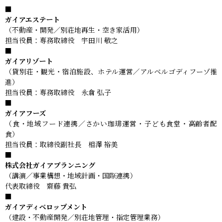
■
ガイアエステート
（不動産・開発／別荘地再生・空き家活用）
担当役員：専務取締役 宇田川 敬之
■
ガイアリゾート
（貸別荘・観光・宿泊施設、ホテル運営／アルベルゴディフーゾ推
進）
担当役員：専務取締役 永倉 弘子
■
ガイアフーズ
（食・地域フード連携／さかい珈琲運営・子ども食堂・高齢者配
食）
担当役員：取締役副社長 相澤 裕美
■
株式会社ガイアプランニング
（講演／事業構想・地域計画・国際連携）
代表取締役 齋藤 貴弘
■
ガイアディベロップメント
（建設・不動産開発／別荘地管理・指定管理業務）