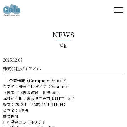
株式
会社
NEWS
ガイ
詳細
ア -
2025.12.07
GAIA
株式会社ガイアとは
Corporation
Ⅰ. 企業情報（Company Profile）
企業名：株式会社ガイア（Gaia Inc.）
-
代表者：代表取締役 相澤 国弘
本社所在地：宮城県白石市旭町1丁目5-7
設立：2012年（平成24年10月10日）
資本金：1億円
事業内容
不動産コンサルタント