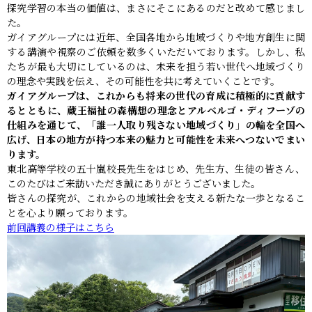
探究学習の本当の価値は、まさにそこにあるのだと改めて感じまし
た。
ガイアグループには近年、全国各地から地域づくりや地方創生に関
する講演や視察のご依頼を数多くいただいております。しかし、私
たちが最も大切にしているのは、未来を担う若い世代へ地域づくり
の理念や実践を伝え、その可能性を共に考えていくことです。
ガイアグループは、これからも将来の世代の育成に積極的に貢献す
るとともに、蔵王福祉の森構想の理念とアルベルゴ・ディフーゾの
仕組みを通じて、「誰一人取り残さない地域づくり」の輪を全国へ
広げ、日本の地方が持つ本来の魅力と可能性を未来へつないでまい
ります。
東北高等学校の五十嵐校長先生をはじめ、先生方、生徒の皆さん、
このたびはご来訪いただき誠にありがとうございました。
皆さんの探究が、これからの地域社会を支える新たな一歩となるこ
とを心より願っております。
前回講義の様子はこちら