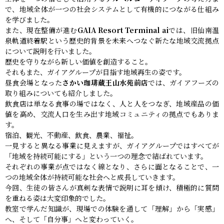
で、地域全体が一つの社会システムとして有機的につながる仕組み
を学びました。
また、現在整備が進む
GAIA Resort Terminal ai
では、旧仙南温
泉軌道終着駅という歴史的背景を未来へつなぐ新たな地域交流拠点
について説明を行いました。
歴史を守りながら新しい価値を創造すること。
それもまた、ガイアグループが目指す地域再生の姿です。
昼食会場となった
さかい珈琲蔵王山水苑前店
では、ガイアフーズの
取り組みについても紹介しました。
飲食店は単なる食事の場ではなく、人と人をつなぎ、地域産品の価
値を高め、交流人口を生み出す地域コミュニティの拠点でもありま
す。
宿泊、観光、不動産、飲食、農業、福祉。
一見すると異なる事業に見えますが、ガイアグループではすべてが
「地域を持続可能にする」という一つの理念で結ばれています。
それぞれの事業が点ではなく線となり、さらに面となることで、一
つの地域全体が持続可能な社会へと成長していきます。
今回、生徒の皆さんが真剣な表情で説明に耳を傾け、積極的に質問
を重ねる姿は大変印象的でした。
教室で学んだ知識が、現場での体験を通して「理解」から「実感」
へ、そして「自分事」へと変わっていく。