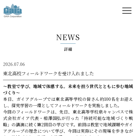
株式
会社
NEWS
ガイ
詳細
ア -
2026.07.06
GAIA
東北高校フィールドワークを受け入れました
Corporation
～教室で学び、地域で体感する。未来を担う世代とともに歩む地域
づくり～
-
本日、ガイアグループでは東北高等学校の皆さん約100名をお迎え
し、探究学習の一環としてフィールドワークを実施しました。
今回のフィールドワークは、先日、東北高等学校泉キャンパスで株
式会社ガイア代表・相澤国弘が行った「持続可能な地域づくり戦
略」の講演に続く第2回目の学びです。前回は教室で地域課題やガイ
アグループの理念について学び、今回は実際にその現場を歩きなが