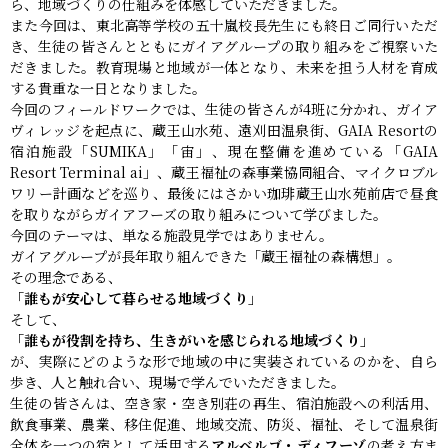
ら、地域づくりの仕組みを体感していただきました。
また今回は、東北高等学校の五十嵐校長先生にも終日ご同行いただ
き、生徒の皆さんとともにガイアグループの取り組みをご視察いた
だきました。教育現場と地域が一体となり、未来を担う人材を育成
する貴重な一日となりました。
今回のフィールドワークでは、生徒の皆さんが4班に分かれ、ガイア
ヴィレッジを起点に、蔵王山水苑、遠刈田温泉街、GAIA Resortの
宿泊施設「SUMIKA」「宙」、現在整備を進めている「GAIA
Resort Terminal ai」、蔵王福祉の森事業協同組合、マイクロブル
ワリー計画などを巡り、最後にはさかい珈琲蔵王山水苑前店で昼食
を取りながらガイアフーズの取り組みについて学びました。
今回のテーマは、単なる施設見学ではありません。
ガイアグループが長年取り組んできた「蔵王福祉の森構想」。
その理念である、
「誰もが安心して暮らせる地域づくり」
そして、
「誰もが役割を持ち、生きがいを感じられる地域づくり」
が、実際にどのような形で地域の中に実装されているのかを、自ら
歩き、人と触れ合い、現場で学んでいただきました。
生徒の皆さんは、空き家・空き別荘の再生、宿泊施設への利活用、
飲食事業、農業、移住促進、地域交流、防災、福祉、そして温泉街
全体を一つの宿として活用する
アルベルゴ・ディフーゾ
の考え方ま