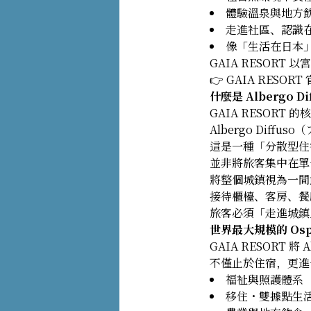
體驗溫泉與地方
走進社區、認識
像「生活在日本
GAIA RESOR
👉 GAIA RESOR
什麼是 Albergo
GAIA RESORT
Albergo Diff
這是一種「分散型住
並非將旅客集中在單
將整個城鎮視為一間
接待櫃檯、客房、餐
旅客必須「走進城鎮
世界最大規模的 Ospi
GAIA RESORT 
不僅止於住宿，更進
福祉與照護體系
移住・雙據點生