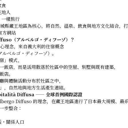
飲食
在地人
」一樣旅行
T 以宮城縣藏王地區為核心，將自然、溫泉、飲食與地方文化結合，
T 官方網站
 Diffuso（アルベルゴ・ディフーゾ）？
 的核心理念，來自義大利的住宿概念
uso（アルベルゴ・ディフーゾ）。
宿」模式，
一飯店，而是活用散落於社區中的空屋、別墅與既有建築，
飯店。
廳與體驗活動分布於社區之中，
」，自然地與地方生活產生連結。
talità Diffusa —— 全球首例國際認證
將 Albergo Diffuso 的理念，在藏王地區進行了日本最大規模
一步整合：
活・關係人口