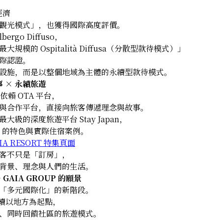
經濟
觀光模式」，也獲得國際高度評價。
bergo Diffuso，
模的 Ospitalità Diffusa（分散型款待模式）」
際認證。
設施，而是以整個地域為主體的永續型款待模式。
事 × 永續旅遊
僅依賴 OTA 平台，
與合作平台，直接向旅客傳遞理念與故事。
級的深度旅遊平台 Stay Japan，
ORT 的特色與實際住宿案例。
AIA RESORT 特集頁面
客不只是「訂房」，
背景、理念與人們的生活。
GAIA GROUP 的願景
「多元國際化」的新階段。
將持續以地方為起點，
、同時回饋社區的旅遊模式。