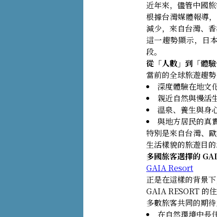
近年來，儘管中國旅
根據台灣媒體報導，2
減少，來自台灣、香
這一趨勢顯示，日
段。
從「人數」到「體驗
當前的全球旅遊趨勢
深度體驗在地文
親近自然與慢活
溫泉、養生與身
與地方居民的真
特別是來自台灣、歐
生活樣貌的旅遊目的
多國旅客選擇的 GAIA
GAIA Resort
正是在這樣的背景下
GAIA RESOR
多數旅客共同的期待
在自然環境中長