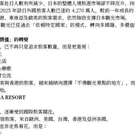
客赴日人數有所減少，日本的整體入境旅遊市場卻不降反升，持
025 年訪日外國旅客人數已達約 4,270 萬人，較前一年成長約
港、東南亞及歐美的旅客需求，依然強勁支撐日本觀光市場。
本觀光已從過去「依賴特定國家」的模式，轉向多國籍、多價值
價值」的轉變
，已不再只是追求旅客數量，而是更重視：
化
生活
心療癒
實交流
美與香港的旅客，越來越傾向選擇「不像觀光景點的地方」，
地。
 RESORT
，逐漸受到國際旅客關注。
T 的住宿旅客，來自歐洲、美國、台灣、香港及亞洲各國，
並非走馬看花，而是：
住