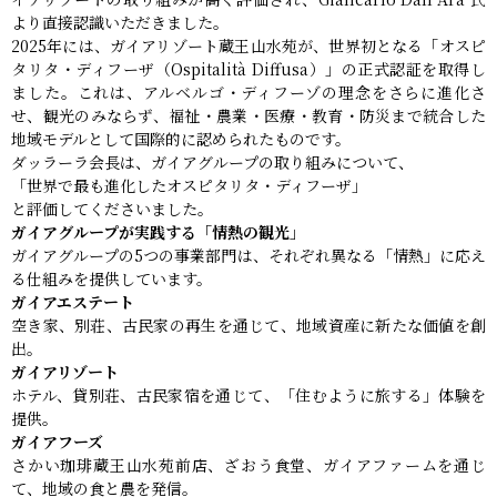
より直接認識いただきました。
2025年には、ガイアリゾート蔵王山水苑が、世界初となる「オスピ
タリタ・ディフーザ（Ospitalità Diffusa）」の正式認証を取得し
ました。これは、アルベルゴ・ディフーゾの理念をさらに進化さ
せ、観光のみならず、福祉・農業・医療・教育・防災まで統合した
地域モデルとして国際的に認められたものです。
ダッラーラ会長は、ガイアグループの取り組みについて、
「世界で最も進化したオスピタリタ・ディフーザ」
と評価してくださいました。
ガイアグループが実践する「情熱の観光」
ガイアグループの5つの事業部門は、それぞれ異なる「情熱」に応え
る仕組みを提供しています。
ガイアエステート
空き家、別荘、古民家の再生を通じて、地域資産に新たな価値を創
出。
ガイアリゾート
ホテル、貸別荘、古民家宿を通じて、「住むように旅する」体験を
提供。
ガイアフーズ
さかい珈琲蔵王山水苑前店、ざおう食堂、ガイアファームを通じ
て、地域の食と農を発信。