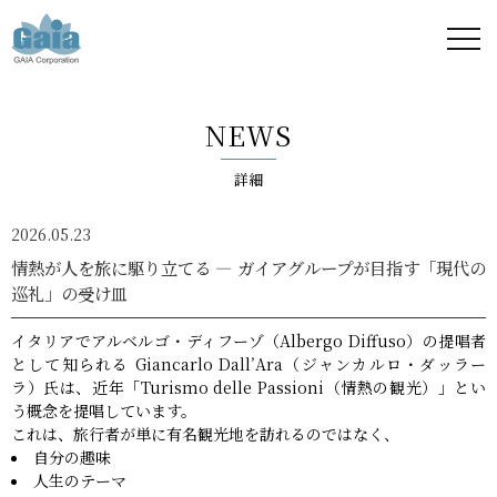
株式
会社
NEWS
ガイ
詳細
ア -
2026.05.23
GAIA
情熱が人を旅に駆り立てる ― ガイアグループが目指す「現代の
巡礼」の受け皿
Corporation
イタリアでアルベルゴ・ディフーゾ（Albergo Diffuso）の提唱者
-
として知られる Giancarlo Dall’Ara（ジャンカルロ・ダッラー
ラ）氏は、近年「Turismo delle Passioni（情熱の観光）」とい
う概念を提唱しています。
これは、旅行者が単に有名観光地を訪れるのではなく、
自分の趣味
人生のテーマ