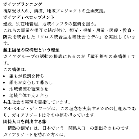
ガイアプランニング
視察受け入れ、講演、地域プロジェクトの企画支援。
ガイアディベロップメント
建設、別荘地管理、地域インフラの整備を担う。
これらの事業を相互に結び付け、観光・福祉・農業・医療・教育・
防災を統合した「クロス統合型地域社会モデル」を実践していま
す。
蔵王福祉の森構想という理念
ガイアグループの活動の根底にあるのが「蔵王福祉の森構想」で
す。
この構想は、
誰もが役割を持ち
誰もが安心して暮らし
地域資源を循環させ
地域全体で支え合う
共生社会の実現を目指しています。
アルベルゴ・ディフーゾは、この理念を実装するための仕組みであ
り、ガイアリゾートはその中核を担っています。
関係人口を創出する旅
「情熱の観光」は、日本でいう「関係人口」の創出そのものです。
ガイアリゾートを訪れた方々は、