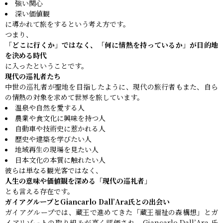
強い関心
深い価値観
に導かれて旅をするという考え方です。
つまり、
「どこに行くか」ではなく、「何に情熱を持っているか」が目的地
を決める時代
に入ったということです。
現代の巡礼者たち
中世の巡礼者が聖地を目指したように、現代の旅行者もまた、自ら
の情熱の対象を求めて世界を旅しています。
温泉や自然を愛する人
農業や食文化に興味を持つ人
自動車や技術史に惹かれる人
歴史や建築を学びたい人
地域再生の現場を見たい人
日本文化の本質に触れたい人
彼らは単なる観光客ではなく、
人生の意味や価値観を深める「現代の巡礼者」
とも言える存在です。
ガイアグループとGiancarlo Dall’Ara氏との出会い
ガイアグループでは、蔵王で進めてきた「蔵王福祉の森構想」とガ
イアリゾートの取り組みが高く評価され、Giancarlo Dall’Ara 氏