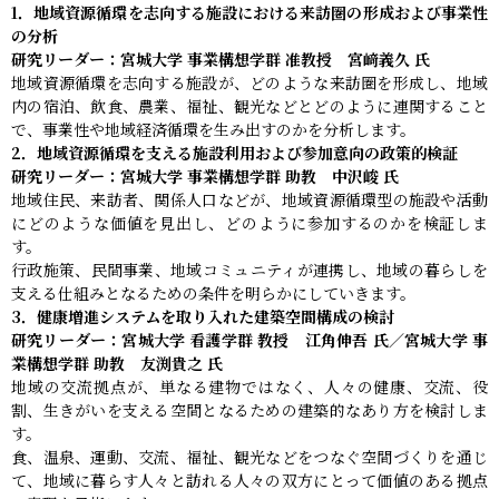
1．地域資源循環を志向する施設における来訪圏の形成および事業性
の分析
研究リーダー：宮城大学 事業構想学群 准教授 宮﨑義久 氏
地域資源循環を志向する施設が、どのような来訪圏を形成し、地域
内の宿泊、飲食、農業、福祉、観光などとどのように連関すること
で、事業性や地域経済循環を生み出すのかを分析します。
2．地域資源循環を支える施設利用および参加意向の政策的検証
研究リーダー：宮城大学 事業構想学群 助教 中沢峻 氏
地域住民、来訪者、関係人口などが、地域資源循環型の施設や活動
にどのような価値を見出し、どのように参加するのかを検証しま
す。
行政施策、民間事業、地域コミュニティが連携し、地域の暮らしを
支える仕組みとなるための条件を明らかにしていきます。
3．健康増進システムを取り入れた建築空間構成の検討
研究リーダー：宮城大学 看護学群 教授 江角伸吾 氏／宮城大学 事
業構想学群 助教 友渕貴之 氏
地域の交流拠点が、単なる建物ではなく、人々の健康、交流、役
割、生きがいを支える空間となるための建築的なあり方を検討しま
す。
食、温泉、運動、交流、福祉、観光などをつなぐ空間づくりを通じ
て、地域に暮らす人々と訪れる人々の双方にとって価値のある拠点