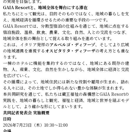
の実現を目指します。
GAIA Resortと、地域全体を舞台にする滞在
私たちにとって観光は、目的そのものではなく、地域の暮らしを支
え、地域経済を循環させるための重要な手段の一つです。
GAIA Resortでは、分散型宿泊の仕組みを通じて、地域に点在する
宿泊施設、温泉、飲食、農業、文化、自然、人との交流をつなぎ、
地域全体を旅の舞台として捉える取り組みを進めています。
これは、イタリア発祥の
アルベルゴ・ディフーゾ
、そしてより広域
の地域連携を重視する
オスピタリタ・ディフーザ
の考え方とも重な
ります。
一棟のホテルに機能を集約するのではなく、地域にある既存の建
物、人、産業、文化、自然を生かしながら、地域全体に経済と交流
を広げていく。
その循環によって、地域住民には新たな役割や雇用が生まれ、訪れ
る人々には、その土地でしか得られない豊かな体験が生まれます。
本共同研究を通じて、私たちは蔵王福祉の森構想とGAIA Resortの
実践を、地域の暮らしと観光、福祉と経済、地域と世界を結ぶモデ
ルとして、より確かな形にしてまいります。
共同記者発表会 実施概要
日時
2026年7月23日（木）10:30〜11:00
会場