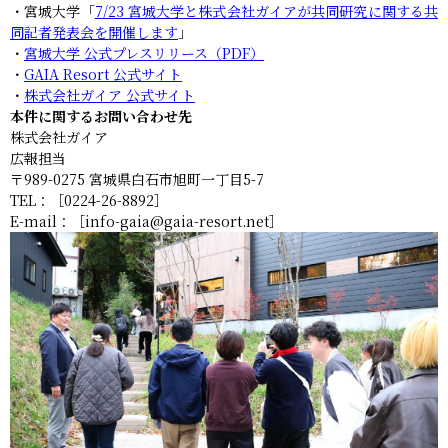
・宮城大学「
7/23 宮城大学と株式会社ガイアが共同研究に関する共
同記者発表会を開催します
」
・
宮城大学 公式プレスリリース（PDF）
・
GAIA Resort 公式サイト
・
株式会社ガイア 公式サイト
本件に関するお問い合わせ先
株式会社ガイア
広報担当
〒989-0275 宮城県白石市旭町一丁目5-7
TEL：［0224-26-8892］
E-mail：［info-gaia@gaia-resort.net］