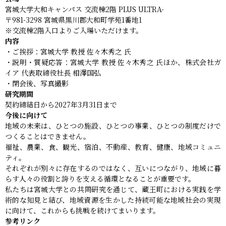
宮城大学大和キャンパス 交流棟2階 PLUS ULTRA-
〒981-3298 宮城県黒川郡大和町学苑1番地1
※交流棟2階入口よりご入場いただけます。
内容
・ご挨拶：宮城大学 教授 佐々木秀之 氏
・説明・質疑応答：宮城大学 教授 佐々木秀之 氏ほか、株式会社ガ
イア 代表取締役社長 相澤国弘
・閉会後、写真撮影
研究期間
契約締結日から2027年3月31日まで
今後に向けて
地域の未来は、ひとつの施設、ひとつの事業、ひとつの制度だけで
つくることはできません。
福祉、農業、食、観光、宿泊、不動産、教育、健康、地域コミュニ
ティ。
それぞれが別々に存在するのではなく、互いにつながり、地域に暮
らす人々の役割と誇りを支える循環となることが重要です。
私たちは宮城大学との共同研究を通じて、蔵王町における実践を学
術的な知見と結び、地域資源を生かした持続可能な地域社会の実現
に向けて、これからも挑戦を続けてまいります。
参考リンク