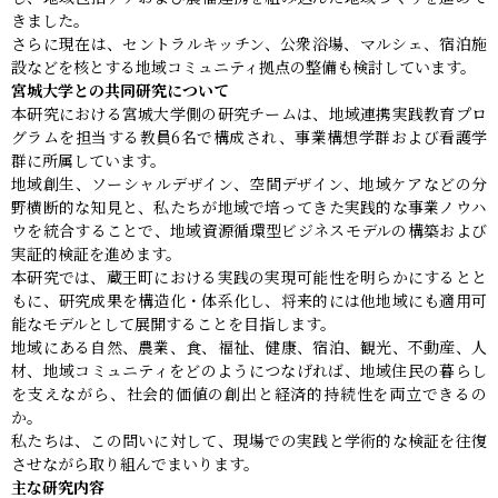
きました。
さらに現在は、セントラルキッチン、公衆浴場、マルシェ、宿泊施
設などを核とする地域コミュニティ拠点の整備も検討しています。
宮城大学との共同研究について
本研究における宮城大学側の研究チームは、地域連携実践教育プロ
グラムを担当する教員6名で構成され、事業構想学群および看護学
群に所属しています。
地域創生、ソーシャルデザイン、空間デザイン、地域ケアなどの分
野横断的な知見と、私たちが地域で培ってきた実践的な事業ノウハ
ウを統合することで、地域資源循環型ビジネスモデルの構築および
実証的検証を進めます。
本研究では、蔵王町における実践の実現可能性を明らかにするとと
もに、研究成果を構造化・体系化し、将来的には他地域にも適用可
能なモデルとして展開することを目指します。
地域にある自然、農業、食、福祉、健康、宿泊、観光、不動産、人
材、地域コミュニティをどのようにつなげれば、地域住民の暮らし
を支えながら、社会的価値の創出と経済的持続性を両立できるの
か。
私たちは、この問いに対して、現場での実践と学術的な検証を往復
させながら取り組んでまいります。
主な研究内容