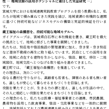
性 ― 地域資源の活用ポテンシャルに着目した実証研究 ―」
です。
宮城大学における地域連携実践教育プログラムを担う教員6名と、私
たちが地域で積み重ねてきた実践を結び、地域資源の有機的な連関
に基づく持続可能なビジネスモデルの構築と実証的検証を行いま
す。
蔵王福祉の森構想を、持続可能な地域モデルへ
ガイアグループは、宮城県白石市に本社機能を置き、蔵王町を最大
の拠点として、地域に根ざした事業を展開してきました。
私たちは、別荘地や宿泊施設の管理運営に加え、空き家・空き別荘
など遊休不動産の再生に取り組んでいます。民泊としての活用を含
め、地域に点在する建物を生かしながら、宿泊、観光、移住・二地
域居住、地域交流へとつなげる取り組みを進めてきました。
蔵王町では、「蔵王福祉の森構想」を推進しています。
その理念は、次の二つです。
母なる農村を守りながら、高齢者も若者も、障害のある者も無い者
も、誰しもが安心して暮らせるまちづくりを目指します。
役割を果たすことが、生きる力の源と捉え、誰しもが生活の中で、
その人に相応しい役割を果たせるまちづくりを目指します。
この理念のもと、私たちは医療・福祉事業者との連携、市民農園、
農産物を活用した飲食事業、宿泊・交流事業などを一体的に展開
し、地域包括ケアおよび農福連携を組み込んだ地域づくりを進めて