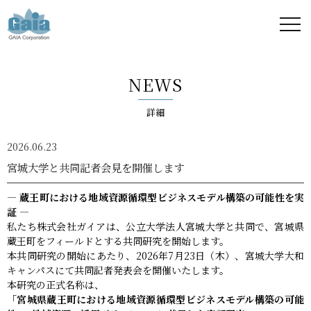
株式
会社
NEWS
ガイ
詳細
ア -
2026.06.23
GAIA
宮城大学と共同記者会見を開催します
Corporation
― 蔵王町における地域資源循環型ビジネスモデル構築の可能性を実
証 ―
-
私たち株式会社ガイアは、公立大学法人宮城大学と共同で、宮城県
蔵王町をフィールドとする共同研究を開始します。
本共同研究の開始にあたり、2026年7月23日（木）、宮城大学大和
キャンパスにて共同記者発表会を開催いたします。
本研究の正式名称は、
「宮城県蔵王町における地域資源循環型ビジネスモデル構築の可能