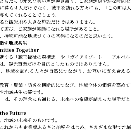
どもたちの元気な笑い声が響き渡り、ご家族が穏やかな時間を
に暮らす人だけでなく、蔵王を訪れる方々にも、「この町は
与えてくれることでしょう。
名な観光地や大きな施設だけではありません。
て遊び、ご家族が笑顔になれる場所があること。
、持続可能な地域づくりの基盤になるのだと思います。
指す地域共生
ities Together
進する「蔵王福祉の森構想」や「ガイアリゾート」「アルベル
は、観光事業だけを目的としたものではありません。
と、地域を訪れる人々が自然につながり、お互いに支え合える
教育・農業・防災を横断的につなぎ、地域全体の価値を高めて
す地域共生の姿です。
」は、その理念にも通じる、未来への希望が詰まった場所だと
the Future
、地域の未来そのものです。
これからも企業版ふるさと納税をはじめ、さまざまな形で地