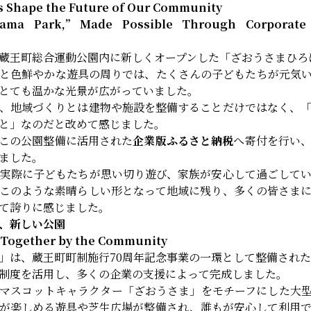
es Shape the Future of Our Community
 Sama Park,” Made Possible Through Corporat
蔵王町総合運動公園内に新しくオープンした「ざおうさまひろ
と色鮮やかな遊具の周りでは、たくさんの子どもたちが元気
とても温かな光景が広がっていました。
、地域づくりとは建物や施設を整備することだけではなく、
と」なのだと改めて感じました。
この公園整備に活用された
企業版ふるさと納税
へ寄付を行い
ました。
実際に子どもたちが思い切り遊び、家族が安心して過ごして
このような素晴らしい形となって地域に残り、多くの皆さま
て誇りに感じました。
、新しい公園
t Together by the Community
」は、蔵王町町制施行70周年記念事業の一環として整備され
制度を活用し、多くの企業の支援によって完成しました。
マスコットキャラクター「ざおうさま」をモチーフにした大
が楽しめる遊具や芝生広場が整備され、誰もが安心して利用