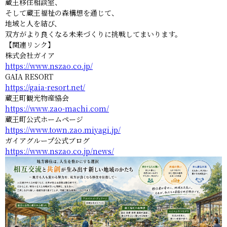
蔵王移住相談室、
そして蔵王福祉の森構想を通じて、
地域と人を結び、
双方がより良くなる未来づくりに挑戦してまいります。
【関連リンク】
株式会社ガイア
https://www.nszao.co.jp/
GAIA RESORT
https://gaia-resort.net/
蔵王町観光物産協会
https://www.zao-machi.com/
蔵王町公式ホームページ
https://www.town.zao.miyagi.jp/
ガイアグループ公式ブログ
https://www.nszao.co.jp/news/