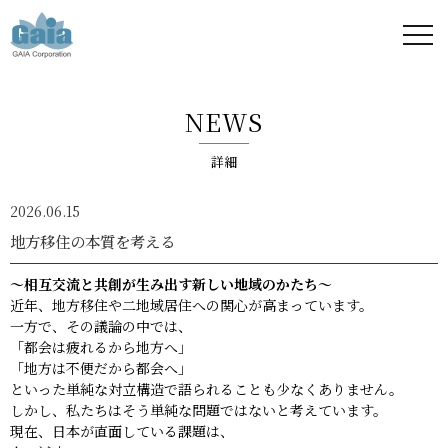
株式
会社
NEWS
ガイ
詳細
ア -
2026.06.15
GAIA
地方移住の本質を考える
Corporation
～相互交流と共創が生み出す新しい地域のかたち～
近年、地方移住や二地域居住への関心が高まっています。
-
一方で、その議論の中では、
「都会は疲れるから地方へ」
「地方は不便だから都会へ」
といった単純な対立構造で語られることも少なくありません。
しかし、私たちはそう単純な問題ではないと考えています。
現在、日本が直面している課題は、