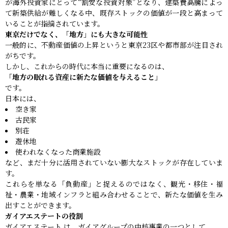
が海外投資家にとって“割安な投資対象”となり、建築費高騰によっ
て新築供給が難しくなる中、既存ストックの価値が一段と高まって
いることが指摘されています。
東京だけでなく、「地方」にも大きな可能性
一般的に、不動産価値の上昇というと東京23区や都市部が注目され
がちです。
しかし、これからの時代に本当に重要になるのは、
「地方の眠れる資産に新たな価値を与えること」
です。
日本には、
空き家
古民家
別荘
遊休地
使われなくなった商業施設
など、まだ十分に活用されていない膨大なストックが存在していま
す。
これらを単なる「負動産」と捉えるのではなく、観光・移住・福
祉・農業・地域インフラと組み合わせることで、新たな価値を生み
出すことができます。
ガイアエステートの役割
ガイアエステート は、ガイアグループの中核事業の一つとして、