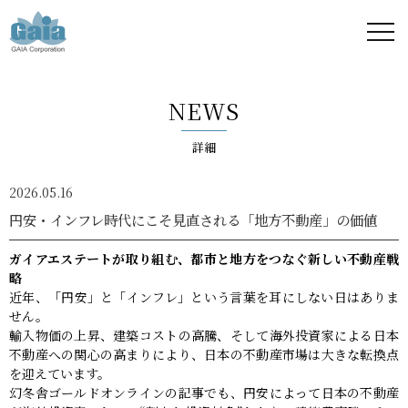
株式
会社
NEWS
ガイ
詳細
ア -
2026.05.16
GAIA
円安・インフレ時代にこそ見直される「地方不動産」の価値
Corporation
ガイアエステートが取り組む、都市と地方をつなぐ新しい不動産戦
略
-
近年、「円安」と「インフレ」という言葉を耳にしない日はありま
せん。
輸入物価の上昇、建築コストの高騰、そして海外投資家による日本
不動産への関心の高まりにより、日本の不動産市場は大きな転換点
を迎えています。
幻冬舎ゴールドオンラインの記事でも、円安によって日本の不動産