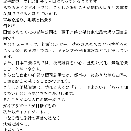
然や歴史、文化と出会う入口になっていることです。
私たちガイアグループは、こうした場所こそが関係人口創出の重要
な拠点であると考えています。
宮城を巡り、地域と出会う
例えば、
国営みちのく杜の湖畔公園は、蔵王連峰を望む東北最大級の国営公
園です。
春のチューリップ、初夏のポピー、秋のコスモスなど四季折々の
花々が楽しめるだけでなく、キャンプや里山体験なども充実してい
ます。
また、日本三景松島では、松島離宮を中心に歴史や文化、景観を楽
しむことができます。
さらに仙台市中心部の榴岡公園では、都市の中にありながら四季の
自然と歴史を感じることができます。
こうした地域資源は、訪れる人々に「もう一度来たい」「もっと知
りたい」という気持ちを生み出します。
それこそが関係人口の第一歩です。
ガイアリゾートが目指すもの
私たちガイアリゾートは、
単なる宿泊施設の運営ではなく、
地域に滞在し、
地域を歩き、