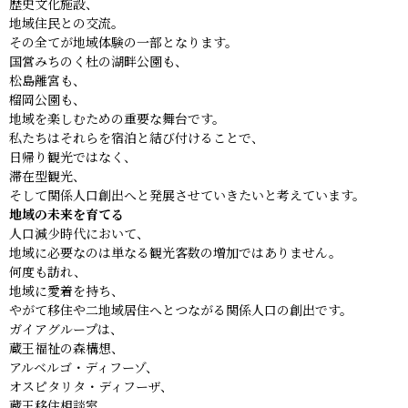
歴史文化施設、
地域住民との交流。
その全てが地域体験の一部となります。
国営みちのく杜の湖畔公園も、
松島離宮も、
榴岡公園も、
地域を楽しむための重要な舞台です。
私たちはそれらを宿泊と結び付けることで、
日帰り観光ではなく、
滞在型観光、
そして関係人口創出へと発展させていきたいと考えています。
地域の未来を育てる
人口減少時代において、
地域に必要なのは単なる観光客数の増加ではありません。
何度も訪れ、
地域に愛着を持ち、
やがて移住や二地域居住へとつながる関係人口の創出です。
ガイアグループは、
蔵王福祉の森構想、
アルベルゴ・ディフーゾ、
オスピタリタ・ディフーザ、
蔵王移住相談室、