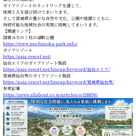
ガイアリゾートのネットワークを通じて、
地域と人を結び続けてまいります。
そして宮城県の豊かな自然や文化、公園や庭園とともに、
持続可能な地域社会の実現に挑戦してまいります。
【関連リンク】
国営みちのく杜の湖畔公園
https://www.michinoku-park.info/
ガイアリゾート
https://gaia-resort.net/
仙台エリアのガイアリゾート施設
https://gaia-resort.net/lineup/keyword/仙台エリア/
宮城県仙台市のガイアリゾート施設
https://gaia-resort.net/lineup/keyword/宮城県仙台市/
参考記事
https://news.allabout.co.jp/articles/o/118850/