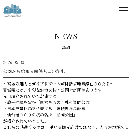
株式
会社
NEWS
ガイ
詳細
ア -
2026.05.30
GAIA
公園から始まる関係人口の創出
Corporation
～宮城の魅力とガイアリゾートが目指す地域滞在のかたち～
宮城県には、多彩な魅力を持つ公園や庭園があります。
-
先日紹介されていた記事では、
・蔵王連峰を望む「国営みちのく杜の湖畔公園」
・日本三景松島を代表する「宮城県松島離宮」
・仙台藩ゆかりの桜の名所「榴岡公園」
が紹介されていました。
これらに共通するのは、単なる観光施設ではなく、人々が地域の自