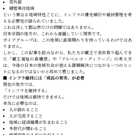
郊外部
積雪寒冷地域
という異なる地域特性ごとに、インフラの優先順位や維持管理を考
える必要性が語られていました。
これは決して郡山市だけの問題ではありません。
日本全国の地方が、これから直面していく現実です。
ガイアグループは、この地域に直接関わりを持っているわけではあ
りません。
しかし、この記事を読みながら、私たちが蔵王で長年取り組んでき
た「蔵王福祉の森構想」や「アルベルゴ・ディフーゾ」の考え方
は、今後の日本の地域社会が抱える課題解決につながる一つのヒン
トになるのではないかと改めて感じました。
■ インフラ維持には「成長の果実」が必要
現在の地方では、
「インフラを維持する」
だけでは地域は維持できません。
本当に必要なのは、
人が訪れること
人が交流すること
地域に経済循環が生まれること
多世代が関わること
地域内外の人がつながること