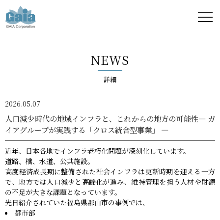
株式
会社
NEWS
ガイ
詳細
ア -
2026.05.07
GAIA
人口減少時代の地域インフラと、これからの地方の可能性― ガ
イアグループが実践する「クロス統合型事業」 ―
Corporation
近年、日本各地でインフラ老朽化問題が深刻化しています。
-
道路、橋、水道、公共施設――。
高度経済成長期に整備された社会インフラは更新時期を迎える一方
で、地方では人口減少と高齢化が進み、維持管理を担う人材や財源
の不足が大きな課題となっています。
先日紹介されていた福島県郡山市の事例では、
都市部