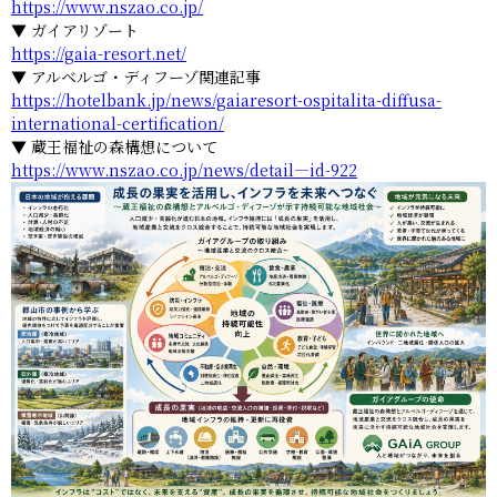
https://www.nszao.co.jp/
▼ ガイアリゾート
https://gaia-resort.net/
▼ アルベルゴ・ディフーゾ関連記事
https://hotelbank.jp/news/gaiaresort-ospitalita-diffusa-
international-certification/
▼ 蔵王福祉の森構想について
https://www.nszao.co.jp/news/detail—id-922