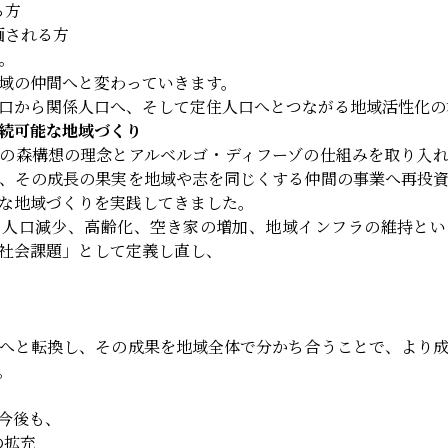
る方
画される方
。
域の仲間へと変わっていきます。
口から関係人口へ、そして定住人口へとつながる地域活性化の
続可能な地域づくり
の森構想の理念とアルベルゴ・ディフーゾの仕組みを取り入
、その成長の果実を地域や志を同じくする仲間の事業へ再投
な地域づくりを実践してきました。
る人口減少、高齢化、空き家の増加、地域インフラの維持とい
社会課題」として定義し直し、
へと転換し、その成果を地域全体で分かち合うことで、より
。
今後も、
の拡充