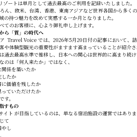
イアリゾートは単月として過去最高のご利用を記録いたしました。
ろん、欧米、台湾、香港、東南アジアなど世界各国から多く
域の持つ魅力を改めて実感する一か月となりました。
べてのお客様に、心より御礼申し上げます。
から「質」の時代へ
Travel Voice では、2026年5月20日付の記事におい
客や体験型観光の重要性がますます高まっていることが紹介さ
は過去最高水準で推移し、日本への関心は世界的に高まり続け
なのは「何人来たか」ではなく、
な関係を築いたか
在したか
済に価値を残したか
思っていただけたか
です。
指すもの
T公式サイト が目指しているのは、単なる宿泊施設の運営ではあり
じて
増やし
し