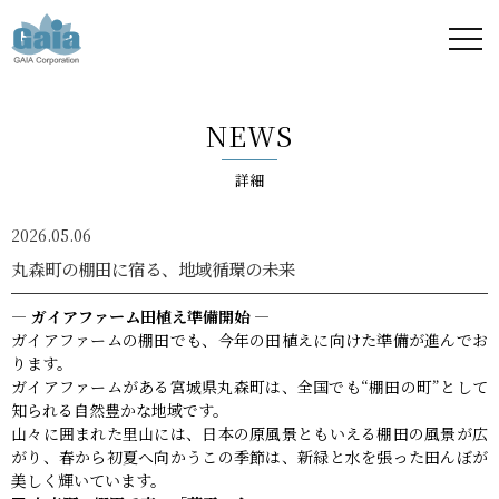
株式
会社
NEWS
ガイ
詳細
ア -
2026.05.06
GAIA
丸森町の棚田に宿る、地域循環の未来
Corporation
― ガイアファーム田植え準備開始 ―
ガイアファームの棚田でも、今年の田植えに向けた準備が進んでお
-
ります。
ガイアファームがある宮城県丸森町は、全国でも“棚田の町”として
知られる自然豊かな地域です。
山々に囲まれた里山には、日本の原風景ともいえる棚田の風景が広
がり、春から初夏へ向かうこの季節は、新緑と水を張った田んぼが
美しく輝いています。