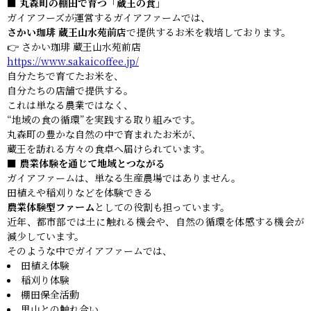
■ 丸森町の棚田で育つ「蔵王の食」
ガイアフーズが運営するガイアファームでは、
さかい珈琲 蔵王山水苑前店
で提供するお米を栽培しております。
👉 さかい珈琲 蔵王山水苑前店
https://www.sakaicoffee.jp/
自分たちで育てたお米を、
自分たちの店舗で提供する。
これは単なる農業ではなく、
“地域の食の循環”を実践する取り組みです。
丸森町の豊かな自然の中で育まれたお米が、
蔵王を訪れる方々の食卓へ届けられています。
■ 農業体験を通じて地域とつながる
ガイアファームは、単なる生産農場ではありません。
田植えや稲刈りなどを体験できる
農業体験型ファーム
としての役割も担っています。
近年、都市部では土に触れる機会や、自然の循環を体感する機会が
減少しています。
そのような中でガイアファームでは、
田植え体験
稲刈り体験
棚田保全活動
里山との触れ合い