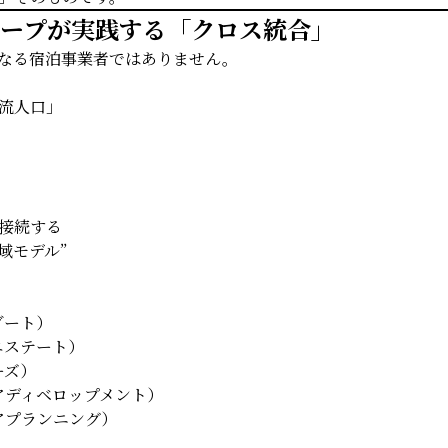
ループが実践する「クロス統合」
なる宿泊事業者ではありません。
流人口」
接続する
地域モデル”
ゾート）
エステート）
ーズ）
アディベロップメント）
アプランニング）