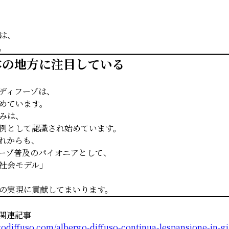
は、
。
本の地方に注目している
ディフーゾは、
めています。
みは、
例として認識され始めています。
れからも、
ーゾ普及のパイオニアとして、
社会モデル」
の実現に貢献してまいります。
uso関連記事
godiffuso.com/albergo-diffuso-continua-lespansione-in-g