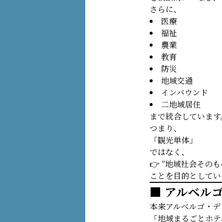
さらに、
医療
福祉
農業
教育
防災
地域交通
インバウンド
二地域居住
まで統合しています
つまり、
「観光単体」
ではなく、
👉 “地域社会その
ことを目的としてい
■ アルベル
本来アルベルゴ・デ
「地域まるごとホテ