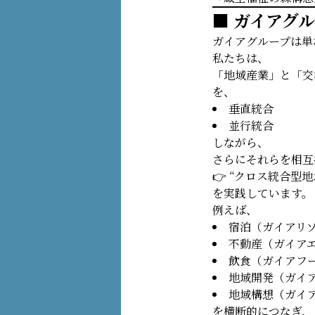
■ ガイアグ
ガイアグループは単
私たちは、
「地域産業」と「交
を、
垂直統合
並行統合
しながら、
さらにそれらを相互
👉 “クロス統合型
を実践しています。
例えば、
宿泊（ガイアリ
不動産（ガイア
飲食（ガイアフ
地域開発（ガイ
地域構想（ガイ
を横断的につなぎ、