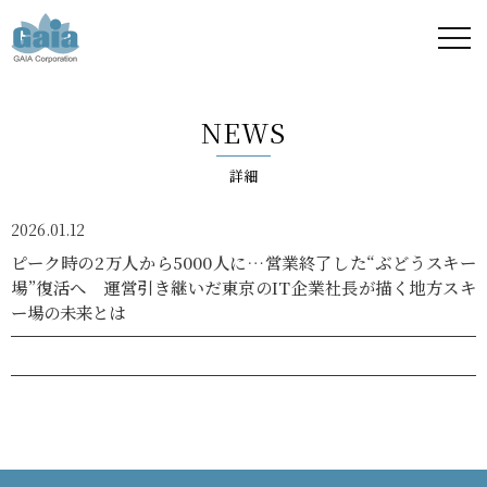
株式
会社
NEWS
ガイ
詳細
ア -
2026.01.12
GAIA
ピーク時の2万人から5000人に…営業終了した“ぶどうスキー
場”復活へ 運営引き継いだ東京のIT企業社長が描く地方スキ
Corporation
ー場の未来とは
-