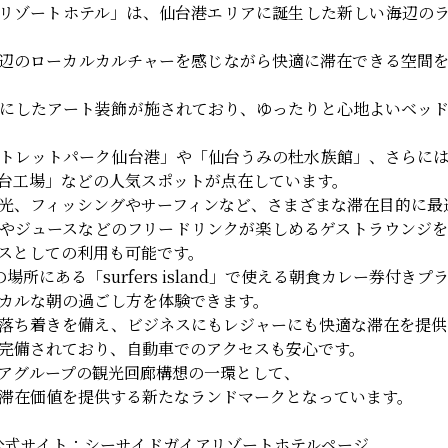
リゾートホテル」は、仙台港エリアに誕生した新しい海辺の
辺のローカルカルチャーを感じながら快適に滞在できる空間
にしたアート装飾が施されており、ゆったりと心地よいベッ
トレットパーク仙台港」や「仙台うみの杜水族館」、さらに
台工場」などの人気スポットが点在しています。
光、フィッシングやサーフィンなど、さまざまな滞在目的に最
やジュースなどのフリードリンクが楽しめるゲストラウンジ
スとしての利用も可能です。
場所にある「surfers island」で使える朝食カレー券付きプ
カルな朝の過ごし方を体験できます。
落ち着きを備え、ビジネスにもレジャーにも快適な滞在を提供
完備されており、自動車でのアクセスも安心です。
アグループの観光回廊構想の一環として、
滞在価値を提供する新たなランドマークとなっています。
ト公式サイト：シーサイドガイアリゾートホテルページ