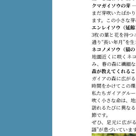
クマガイソウの芽 
まだ芽吹いたばかり
ます。この小さな芽
エンレイソウ（延齢
3枚の葉と花を持つ
通り“長い年月”を
ネコノメソウ（猫の
地面近くに咲くネ
み、春の森に繊細な
森が教えてくれるこ
ガイアの森に広がる
時間をかけてこの環
私たちガイアグルー
吹く小さな命は、地
訪れるたびに異なる
節です。
ぜひ、足元に広が
語”が息づいていま