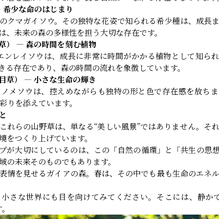
― 希少な命のはじまり
のクマガイソウ。その独特な花姿で知られる希少種は、成長
は、未来の森の多様性を担う大切な存在です。
草） ― 森の時間を刻む植物
エンレイソウは、成長に非常に時間がかかる植物として知ら
生きる存在であり、森の時間の流れを象徴しています。
目草） ― 小さな生命の輝き
コノメソウは、控えめながらも独特の形と色で存在感を放ちま
彩りを添えています。
と
これらの山野草は、単なる“美しい風景”ではありません。そ
境をつくり上げています。
プが大切にしているのは、この「自然の循環」と「共生の思
域の未来そのものでもあります。
表情を見せるガイアの森。春は、その中でも最も生命のエネ
る小さな世界にも目を向けてみてください。そこには、静かで
す。