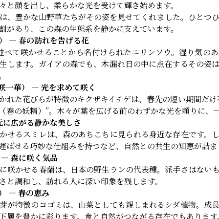
々と顔を出し、柔らかな光を受けて輝き始めます。
は、豊かな山野草たちがその姿を見せてくれました。ひとつ
割があり、この森の生態系を静かに支えています。
） ― 春の訪れを告げる花
並べて咲かせることから名付けられたニリンソウ。湿り気の
生します。ガイアの森でも、木漏れ日の中に点在するその姿
。
咲一華） ― 光を求めて咲く
かれた花びらが特徴のキクザキイチゲは、春先の短い期間だけ
（春の妖精）”。木々が葉を広げる前のわずかな光を頼りに、
足元に広がる静かな美しさ
かせるスミレは、森のあちこちに見られる身近な存在です。
運ばせる巧妙な仕組みを持つなど、自然との共生の知恵が詰ま
 ― 森に咲く気品
に咲かせる春蘭は、日本の野生ランの代表種。派手さはない
さと調和し、訪れる人に深い印象を残します。
 ― 春の恵み
芽が特徴のコゴミは、山菜としても親しまれるシダ植物。成
下層を豊かに彩ります。食と自然がつながる存在でもあります