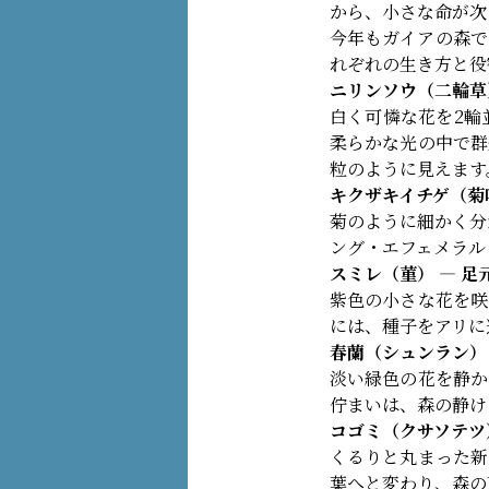
から、小さな命が次
今年もガイアの森で
れぞれの生き方と役
ニリンソウ（二輪草
白く可憐な花を2輪
柔らかな光の中で群
粒のように見えます
キクザキイチゲ（菊
菊のように細かく分
ング・エフェメラル
スミレ（菫） ― 
紫色の小さな花を咲
には、種子をアリに
春蘭（シュンラン）
淡い緑色の花を静か
佇まいは、森の静け
コゴミ（クサソテツ）
くるりと丸まった新
葉へと変わり、森の