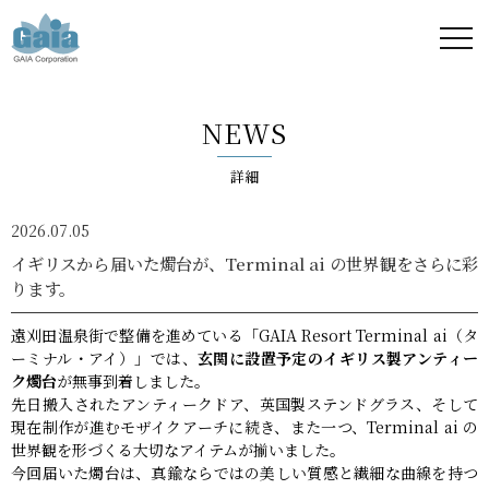
株式
会社
NEWS
ガイ
詳細
ア -
2026.07.05
GAIA
イギリスから届いた燭台が、Terminal ai の世界観をさらに彩
ります。
Corporation
遠刈田温泉街で整備を進めている「GAIA Resort Terminal ai（タ
-
ーミナル・アイ）」では、
玄関に設置予定のイギリス製アンティー
ク燭台
が無事到着しました。
先日搬入されたアンティークドア、英国製ステンドグラス、そして
現在制作が進むモザイクアーチに続き、また一つ、Terminal ai の
世界観を形づくる大切なアイテムが揃いました。
今回届いた燭台は、真鍮ならではの美しい質感と繊細な曲線を持つ