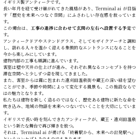
イギリス製アンティークです。
長い年月を経て受け継がれてきた風格があり、Terminal ai が目指
す「歴史を未来へつなぐ空間」にふさわしい存在感を放っていま
す。
この燭台は、
工事の進捗に合わせて玄関の左右へ設置する予定
で
す。
アンティークドアやステンドグラス、そしてモザイクアーチと調和
し、訪れる人々を温かく迎える象徴的なエントランスになることを
今から楽しみにしています。
建物内部の工事も順調に進んでいます。
客室は壁や天井の仕上げが進み、それぞれ異なるコンセプトを持つ
滞在空間へと少しずつ姿を現してきました。
また、客室からは霧に包まれた遠刈田温泉街や蔵王の深い緑を望む
ことができ、季節や時間によって変化する風景も、この施設ならで
はの魅力となります。
私たちは建物を新しく造るのではなく、歴史ある建物に新たな命を
吹き込み、地域の物語を未来へつないでいくことを大切にしていま
す。
イギリスで長い時を刻んできたアンティークが、蔵王・遠刈田温泉
という新たな舞台で再び輝きを放つ。
それは、Terminal ai が掲げる「終着駅から、未来への出発駅へ」
というコンセプトそのものでもあります。