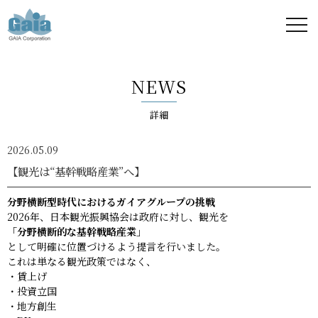
株式
会社
NEWS
ガイ
詳細
ア -
2026.05.09
GAIA
【観光は“基幹戦略産業”へ】
Corporation
分野横断型時代におけるガイアグループの挑戦
2026年、日本観光振興協会は政府に対し、観光を
-
「分野横断的な基幹戦略産業」
として明確に位置づけるよう提言を行いました。
これは単なる観光政策ではなく、
・賃上げ
・投資立国
・地方創生