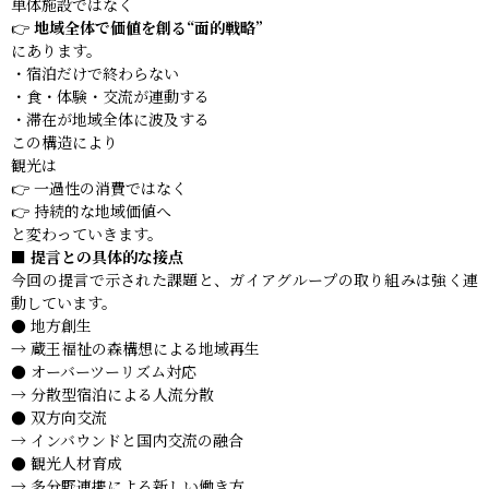
単体施設ではなく
👉
地域全体で価値を創る“面的戦略”
にあります。
・宿泊だけで終わらない
・食・体験・交流が連動する
・滞在が地域全体に波及する
この構造により
観光は
👉 一過性の消費ではなく
👉 持続的な地域価値へ
と変わっていきます。
■ 提言との具体的な接点
今回の提言で示された課題と、ガイアグループの取り組みは強く連
動しています。
● 地方創生
→ 蔵王福祉の森構想による地域再生
● オーバーツーリズム対応
→ 分散型宿泊による人流分散
● 双方向交流
→ インバウンドと国内交流の融合
● 観光人材育成
→ 多分野連携による新しい働き方