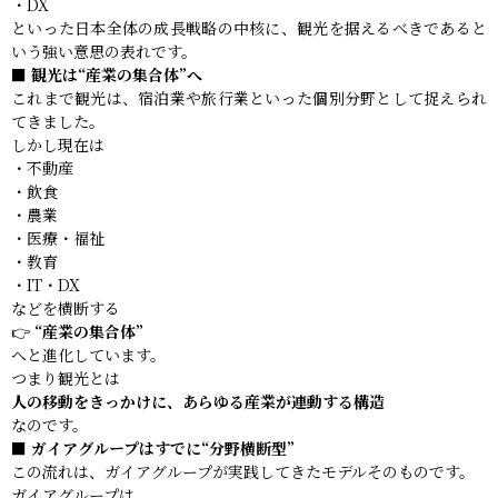
・DX
といった日本全体の成長戦略の中核に、観光を据えるべきであると
いう強い意思の表れです。
■ 観光は“産業の集合体”へ
これまで観光は、宿泊業や旅行業といった個別分野として捉えられ
てきました。
しかし現在は
・不動産
・飲食
・農業
・医療・福祉
・教育
・IT・DX
などを横断する
👉
“産業の集合体”
へと進化しています。
つまり観光とは
人の移動をきっかけに、あらゆる産業が連動する構造
なのです。
■ ガイアグループはすでに“分野横断型”
この流れは、ガイアグループが実践してきたモデルそのものです。
ガイアグループは