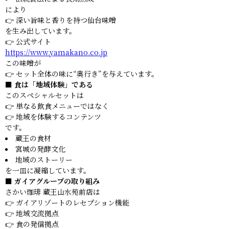
により
👉 深い旨味と香りを持つ仙台味噌
を生み出しています。
👉 公式サイト
https://www.yamakano.co.jp
この味噌が
👉 セット全体の味に“奥行き”を与えています。
■ 食は「地域体験」である
このスペシャルセットは
👉 単なる飲食メニューではなく
👉 地域を体験するコンテンツ
です。
蔵王の食材
宮城の発酵文化
地域のストーリー
を一皿に凝縮しています。
■ ガイアグループの取り組み
さかい珈琲 蔵王山水苑前店は
👉 ガイアリゾートのレセプション機能
👉 地域交流拠点
👉 食の発信拠点