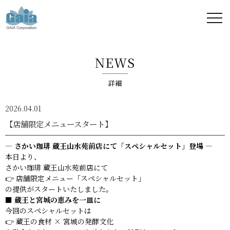
株式
会社
NEWS
ガイ
詳細
ア -
2026.04.01
GAIA
【店舗限定メニュースタート】
Corporation
― さかい珈琲 蔵王山水苑前店にて「スペシャルセット」登場 ―
本日より、
-
さかい珈琲 蔵王山水苑前店にて
👉 店舗限定メニュー「スペシャルセット」
の提供がスタートいたしました。
■ 蔵王と宮城の恵みを一皿に
今回のスペシャルセットは
👉 蔵王の食材 × 宮城の発酵文化