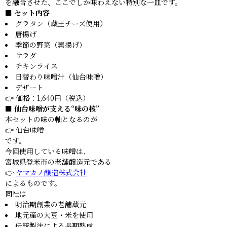
を融合させた、ここでしか味わえない特別な一皿です。
■ セット内容
グラタン（蔵王チーズ使用）
唐揚げ
季節の野菜（素揚げ）
サラダ
チキンライス
日替わり味噌汁（仙台味噌）
デザート
👉 価格：1,640円（税込）
■ 仙台味噌が支える“味の核”
本セットの味の軸となるのが
👉 仙台味噌
です。
今回使用している味噌は、
宮城県登米市の老舗醸造元である
👉
ヤマカノ醸造株式会社
によるものです。
同社は
明治期創業の老舗蔵元
地元産の大豆・米を使用
伝統製法による長期熟成