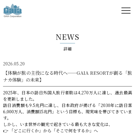
株式
会社
NEWS
ガイ
詳細
ア -
2026.05.20
GAIA
【体験が旅の主役になる時代へ──GAIA RESORTが創る「旅
ナカ体験」の未来】
Corporation
2025年、日本の訪日外国人旅行者数は4,270万人に達し、過去最高
-
を更新しました。
訪日消費額も9.5兆円に達し、日本政府が掲げる「2030年に訪日客
6,000万人、消費額15兆円」という目標も、現実味を帯びてきていま
す。
しかし、いま世界の観光で起きている最も大きな変化は、
👉 「どこに行くか」から「そこで何をするか」へ