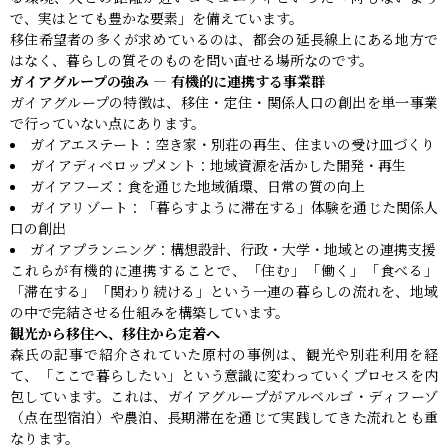
で、実はとても豊かな要素」を備えています。
移住希望者の多くが求めているのは、都会の延長線上にある地方で
はなく、暮らしの質そのものを問い直せる場所なのです。
ガイアグループの強み ― 有機的に連携する事業群
ガイアグループの特徴は、移住・定住・関係人口の創出を単一事業
で行っていない点にあります。
ガイアエステート：空き家・別荘の再生、住まいの受け皿づくり
ガイアディベロップメント：地域資源を活かした開発・再生
ガイアフーズ：食を通じた地域循環、日常の質の向上
ガイアリゾート：「暮らすように滞在する」体験を通じた関係人
口の創出
ガイアプランニング：構想設計、行政・大学・地域との連携支援
これらが有機的に連携することで、「住む」「働く」「食べる」
「滞在する」「関わり続ける」という一連の暮らしの流れを、地域
の中で完結させる仕組みを構築しています。
観光から移住へ、移住から定着へ
森氏の記事で紹介されていた原村の事例は、観光や別荘利用を経
て、「ここで暮らしたい」という意識に変わっていくプロセスを内
包しています。これは、ガイアグループがアルベルゴ・ディフーゾ
（点在型宿泊）や農泊、長期滞在を通じて実践してきた流れとも重
なります。