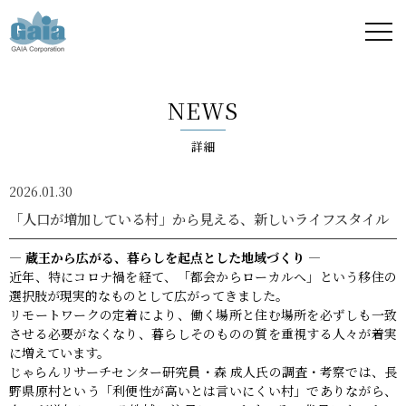
株式
会社
NEWS
ガイ
詳細
ア -
2026.01.30
GAIA
「人口が増加している村」から見える、新しいライフスタイル
Corporation
― 蔵王から広がる、暮らしを起点とした地域づくり ―
近年、特にコロナ禍を経て、「都会からローカルへ」という移住の
-
選択肢が現実的なものとして広がってきました。
リモートワークの定着により、働く場所と住む場所を必ずしも一致
させる必要がなくなり、暮らしそのものの質を重視する人々が着実
に増えています。
じゃらんリサーチセンター研究員・森 成人氏の調査・考察では、長
野県原村という「利便性が高いとは言いにくい村」でありながら、