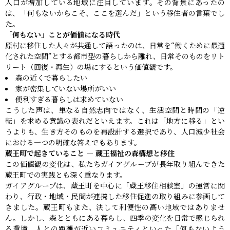
人口が増加している地域に注目しています。その背景にあったの
は、「何もないからこそ、ここを選んだ」という移住者の言葉でし
た。
「何もない」ことが価値になる時代
原村に移住した人々が共通して語ったのは、日常を“働くために最適
化された空間”とする都市型の暮らしから離れ、日常そのものをリト
リート（回復・再生）の場にするという価値観です。
森の近くで暮らしたい
家が密集していない場所がいい
便利すぎる暮らしは求めていない
こうした声は、単なる自然志向ではなく、生活空間と時間の「逆
転」を求める意識の表れだといえます。これは「地方に移る」とい
うよりも、生き方そのものを再設計する選択であり、人口減少社会
における一つの明確な答えでもあります。
蔵王町で起きていること ― 蔵王福祉の森構想と移住
この価値観の変化は、私たちガイアグループが長年取り組んできた
蔵王町での実践とも深く重なります。
ガイアグループは、蔵王町を中心に「蔵王移住相談室」の運営に関
わり、行政・地域・民間が連携した移住促進の取り組みに参画して
きました。蔵王町もまた、決して利便性の高い地域ではありませ
ん。しかし、森とともにある暮らし、四季の変化を日常で感じられ
る環境、人との距離が近いコミュニティといった「何もないよう