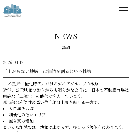
株式
会社
NEWS
ガイ
詳細
ア -
2026.04.18
GAIA
「上がらない地域」に価値を創るという挑戦
Corporation
― 不動産二極化時代におけるガイアグループの戦略 ―
近年、公示地価の動向からも明らかなように、日本の不動産市場は
-
明確な「二極化」の時代に突入しています。
都市部の利便性の高い住宅地は上昇を続ける一方で、
人口減少地域
利便性の低いエリア
空き家の増加
といった地域では、地価は上がらず、むしろ下落傾向にあります。