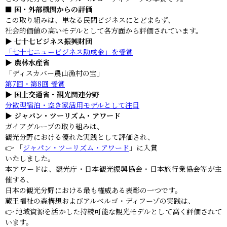
■ 国・外部機関からの評価
この取り組みは、単なる民間ビジネスにとどまらず、
社会的価値の高いモデルとして各方面から評価されています。
▶ 七十七ビジネス振興財団
「七十七ニュービジネス助成金」を受賞
▶ 農林水産省
「ディスカバー農山漁村の宝」
第7回・第8回 受賞
▶ 国土交通省・観光関連分野
分散型宿泊・空き家活用モデルとして注目
▶ ジャパン・ツーリズム・アワード
ガイアグループの取り組みは、
観光分野における優れた実践として評価され、
👉 「
ジャパン・ツーリズム・アワード
」に入賞
いたしました。
本アワードは、観光庁・日本観光振興協会・日本旅行業協会等が主
催する、
日本の観光分野における最も権威ある表彰の一つです。
蔵王福祉の森構想およびアルベルゴ・ディフーゾの実践は、
👉 地域資源を活かした持続可能な観光モデルとして高く評価されて
います。