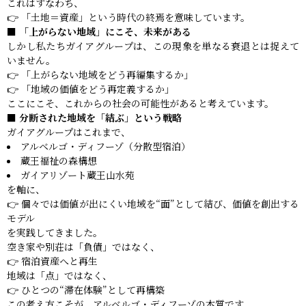
これはすなわち、
👉 「土地＝資産」という時代の終焉を意味しています。
■ 「上がらない地域」にこそ、未来がある
しかし私たちガイアグループは、この現象を単なる衰退とは捉えて
いません。
👉 「上がらない地域をどう再編集するか」
👉 「地域の価値をどう再定義するか」
ここにこそ、これからの社会の可能性があると考えています。
■ 分断された地域を「結ぶ」という戦略
ガイアグループはこれまで、
アルベルゴ・ディフーゾ（分散型宿泊）
蔵王福祉の森構想
ガイアリゾート蔵王山水苑
を軸に、
👉 個々では価値が出にくい地域を“面”として結び、価値を創出する
モデル
を実践してきました。
空き家や別荘は「負債」ではなく、
👉 宿泊資産へと再生
地域は「点」ではなく、
👉 ひとつの“滞在体験”として再構築
この考え方こそが、アルベルゴ・ディフーゾの本質です。