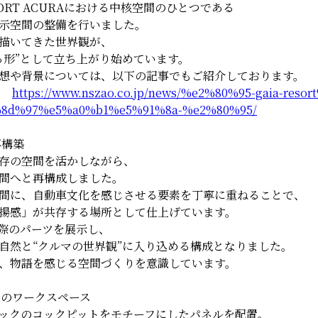
SORT ACURAにおける中核空間のひとつである
示空間の整備を行いました。
描いてきた世界観が、
る形”として立ち上がり始めています。
想や背景については、以下の記事でもご紹介しております。

https://www.nszao.co.jp/news/%e2%80%95-gaia-reso
8d%97%e5%a0%b1%e5%91%8a-%e2%80%95/
再構築
存の空間を活かしながら、
間へと再構成しました。
間に、自動車文化を感じさせる要素を丁寧に重ねることで、
揚感」が共存する場所として仕上げています。
際のパーツを展示し、
自然と“クルマの世界観”に入り込める構成となりました。
、物語を感じる空間づくりを意識しています。
点のワークスペース
ックのコックピットをモチーフにしたパネルを配置。