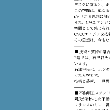
デスクに座ると、ま
この空間は、単なる
👉 「走る思想に
また、CVCCエン
空間として感じられ
CVCCエンジンを
その思想は、今もな
⸻
■ 技術と芸術の融
2階では、石津谷氏
います。
石津谷氏は、ホンダ
けた人物です。
技術と芸術、一見異
⸻
■ 不動明王ステン
同氏が制作した不動
フランスのミレー賞