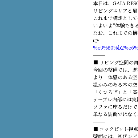
本日は、GAIA RE
リビングエリアと展
これまで構想として
いよいよ“体験でき
なお、これまでの構

%e9%80%b2%e6%
⸻
■ リビング空間の
今回の整備では、既
より一体感のある空
温かみのある木の空
「くつろぎ」と「高
テーブル内部には実
ソファに座るだけで
単なる装飾ではなく
⸻
■ コックピット視
壁面には、初代シビ