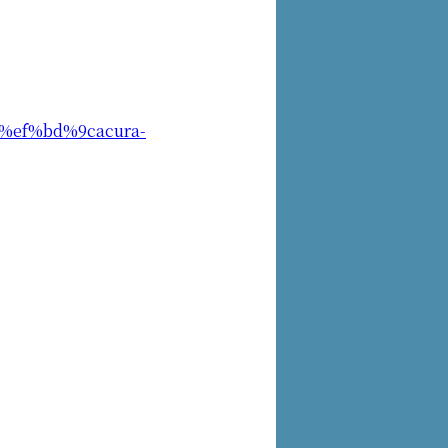
rt%ef%bd%9cacura-