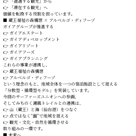
👉 「通過する観光」から
👉 「滞在する観光」へ
価値を転換する役割を担っています。
■ 蔵王福祉の森構想 × アルベルゴ・ディフーゾ
ガイアグループが推進する
👉 ガイアエステート
👉 ガイアディベロップメント
👉 ガイアリゾート
👉 ガイアフーズ
👉 ガイアプランニング
これらの事業が連携し、
👉 蔵王福祉の森構想
👉 アルベルゴ・ディフーゾ
という理念のもと、地域全体を一つの宿泊施設として捉える
「分散型・循環型モデル」を実装しています。
今回のサーファーズユニオンへの参画、
そしてみちのく潮風トレイルとの連携は、
👉 山（蔵王）と海（仙台港）をつなぐ
👉 点ではなく“面”で地域を捉える
👉 観光・文化・自然を循環させる
取り組みの一環です。
■ 未来へ