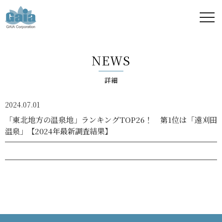
株式
会社
NEWS
ガイ
詳細
ア -
2024.07.01
GAIA
「東北地方の温泉地」ランキングTOP26！ 第1位は「遠刈田
温泉」【2024年最新調査結果】
Corporation
-