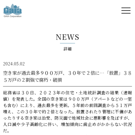
株式
会社
NEWS
ガイ
詳細
ア -
2024.05.02
GAIA
空き家が過去最多９００万戸、３０年で２倍に…「放置」３８
５万戸の２割強で腐朽・破損
Corporation
総務省は３０日、２０２３年の住宅・土地統計調査の結果（速報
-
値）を発表した。全国の空き家は９００万戸（アパートなどの一室
も含む）に上り、過去最多を更新。５年前の前回調査から５１万戸
増え、この３０年で約２倍となった。放置されたり管理に不備があ
ったりする空き家は治安、防災面で地域社会に悪影響を及ぼすが、
人口減や少子高齢化に伴い、増加傾向に歯止めがかからない状況
だ。